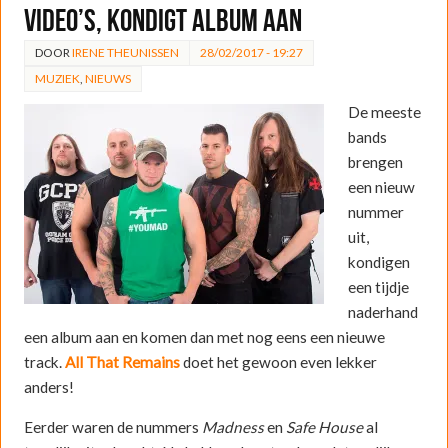
video’s, kondigt album aan
DOOR
IRENE THEUNISSEN
28/02/2017 - 19:27
MUZIEK
,
NIEUWS
De meeste
bands
brengen
een nieuw
nummer
uit,
kondigen
een tijdje
naderhand
een album aan en komen dan met nog eens een nieuwe
track.
All That Remains
doet het gewoon even lekker
anders!
Eerder waren de nummers
Madness
en
Safe House
al