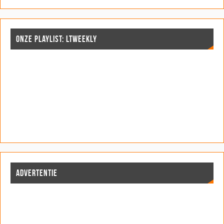
n
n
d
)
d
n
d
d
)
)
d
)
)
)
ONZE PLAYLIST: LTWEEKLY
ADVERTENTIE