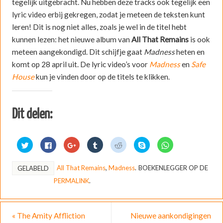
tegelijk uitgebracht. Nu hebben deze tracks ook tegelijk een
lyric video erbij gekregen, zodat je meteen de teksten kunt
leren! Dit is nog niet alles, zoals je wel in de titel hebt
kunnen lezen: het nieuwe album van
All That Remains
is ook
meteen aangekondigd. Dit schijfje gaat
Madness
heten en
komt op 28 april uit. De lyric video’s voor
Madness
en
Safe
House
kun je vinden door op de titels te klikken.
Dit delen:
K
K
K
K
K
D
K
l
l
l
l
l
e
l
i
i
i
i
i
l
i
k
k
k
k
k
e
k
o
o
o
o
o
n
o
All That Remains
,
Madness
.
BOEKENLEGGER OP DE
GELABELD
m
m
m
m
m
o
m
t
t
o
o
t
p
t
PERMALINK
.
e
e
p
p
e
S
e
d
d
G
T
d
k
d
e
e
o
u
e
y
e
l
l
o
m
l
p
l
e
e
g
b
e
e
e
n
n
l
l
n
(
n
«
The Amity Affliction
Nieuwe aankondigingen
m
o
e
r
m
W
o