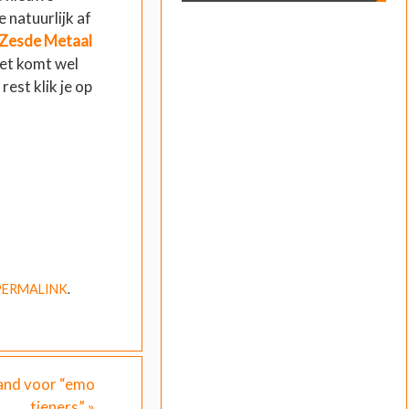
 natuurlijk af
Zesde Metaal
het komt wel
rest klik je op
PERMALINK
.
band voor “emo
tieners”
»