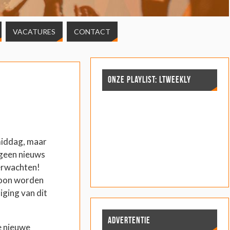
VACATURES
CONTACT
ONZE PLAYLIST: LTWEEKLY
middag, maar
 geen nieuws
erwachten!
oon worden
iging van dit
ADVERTENTIE
ee nieuwe