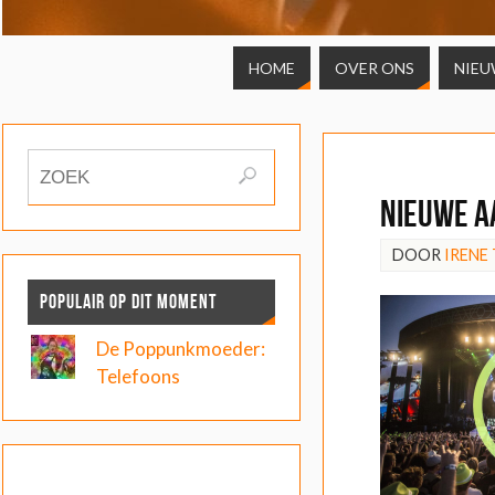
HOME
OVER ONS
NIEU
Nieuwe a
DOOR
IRENE
POPULAIR OP DIT MOMENT
De Poppunkmoeder:
Telefoons