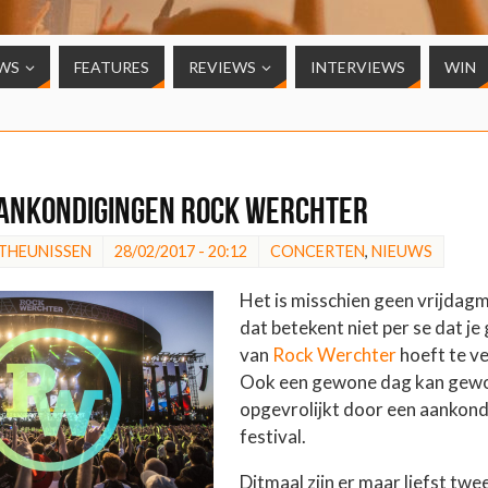
WS
FEATURES
REVIEWS
INTERVIEWS
WIN
ankondigingen Rock Werchter
 THEUNISSEN
28/02/2017 - 20:12
CONCERTEN
,
NIEUWS
Het is misschien geen vrijdag
dat betekent niet per se dat je
van
Rock Werchter
hoeft te v
Ook een gewone dag kan gew
opgevrolijkt door een aankond
festival.
Ditmaal zijn er maar liefst tw