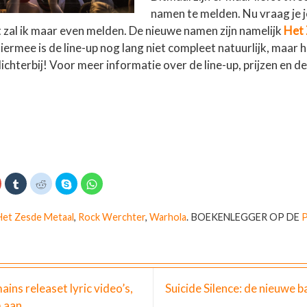
namen te melden. Nu vraag je je
t zal ik maar even melden. De nieuwe namen zijn namelijk
Het 
Hiermee is de line-up nog lang niet compleet natuurlijk, maar 
chterbij! Voor meer informatie over de line-up, prijzen en de 
K
K
K
D
K
l
l
e
l
i
i
l
i
k
k
k
e
k
o
o
o
n
o
Het Zesde Metaal
,
Rock Werchter
,
Warhola
.
BOEKENLEGGER OP DE
m
m
m
o
m
o
o
t
p
t
p
p
e
S
e
G
T
d
k
d
o
u
e
y
e
o
m
l
p
l
g
b
e
e
e
l
n
(
n
ins releaset lyric video’s,
Suicide Silence: de nieuwe 
e
r
m
W
o
+
t
e
o
p
 aan
e
t
r
W