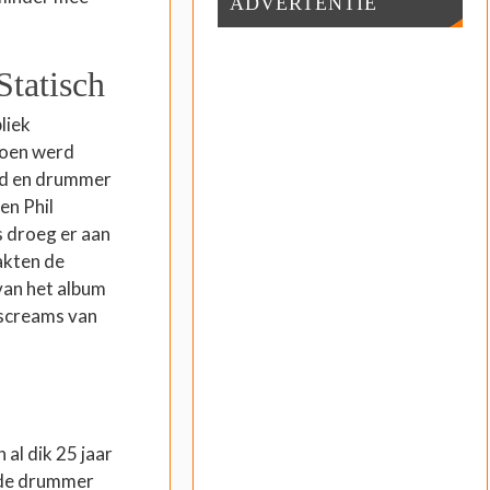
ADVERTENTIE
tatisch
liek
doen werd
eld en drummer
en Phil
s droeg er aan
akten de
 van het album
 screams van
al dik 25 jaar
 de drummer