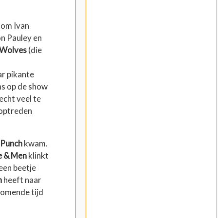
dom Ivan
n Pauley en
 Wolves
(die
ar pikante
ens op de show
echt veel te
 optreden
 Punch
kwam.
e & Men
klinkt
een beetje
h
heeft naar
komende tijd