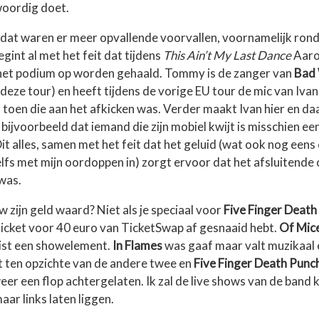
woordig doet.
dat waren er meer opvallende voorvallen, voornamelijk ron
int al met het feit dat tijdens
This Ain’t My Last Dance
Aaro
et podium op worden gehaald. Tommy is de zanger van
Bad
 deze tour) en heeft tijdens de vorige EU tour de mic van Ivan
oen die aan het afkicken was. Verder maakt Ivan hier en da
bijvoorbeeld dat iemand die zijn mobiel kwijt is misschien e
it alles, samen met het feit dat het geluid (wat ook nog eens 
elfs met mijn oordoppen in) zorgt ervoor dat het afsluitende
was.
 zijn geld waard? Niet als je speciaal voor
Five Finger Death
e ticket voor 40 euro van TicketSwap af gesnaaid hebt.
Of Mic
ist een showelement.
In Flames
was gaaf maar valt muzikaal 
t ten opzichte van de andere twee en
Five Finger Death Punc
eer een flop achtergelaten. Ik zal de live shows van de band 
ar links laten liggen.