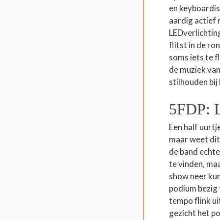
en keyboardis
aardig actief
LEDverlichting
flitst in de r
soms iets te 
de muziek van 
stilhouden bij
5FDP: L
Een half uurtj
maar weet dit
de band echte
te vinden, maa
show neer kun
podium bezig t
tempo flink u
gezicht het p