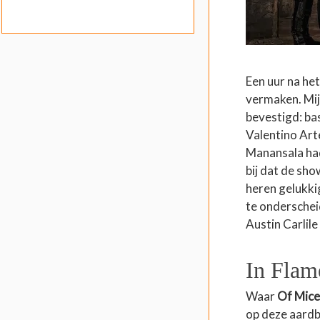
Een uur na he
vermaken. Mij
bevestigd: ba
Valentino Arte
Manansala hadd
bij dat de sh
heren gelukki
te onderschei
Austin Carlile
In Flam
Waar
Of Mice
op deze aardb