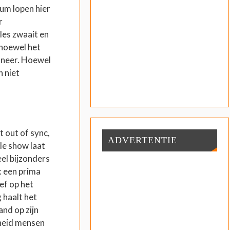
ium lopen hier
r
les zwaait en
 (hoewel het
w neer. Hoewel
h niet
t out of sync,
ADVERTENTIE
le show laat
eel bijzonders
k een prima
ef op het
 haalt het
nd op zijn
lheid mensen