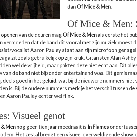
dan
Of Mice & Men
.
Of Mice & Men: S
t openen van de deuren mag
Of Mice & Men
als eerste het pub
n vermoeden dat de band dit vooral met zijn muziek moest 
ssist/vocalist Aaron Pauley staat aan zijn microfoon genag
aga zit zoals gebruikelijk op zijn kruk. Gitaristen Alan Ashby 
en wel de vrijheid, maar pakten deze niet echt aan. Dit alle
ow van de band niet bijzonder entertainend was. Dit gemis ma
g deels goed in het geluid, wat bij de nieuwere nummers niet
den is. Bij de oudere nummers merk je het verschil tussen de
 en Aaron Pauley echter wel flink.
es: Visueel genot
 & Men
nog geen tien jaar meedraait is
In Flames
ondertussen 
odem. Het zestal brengt een visueel overweldigende show: