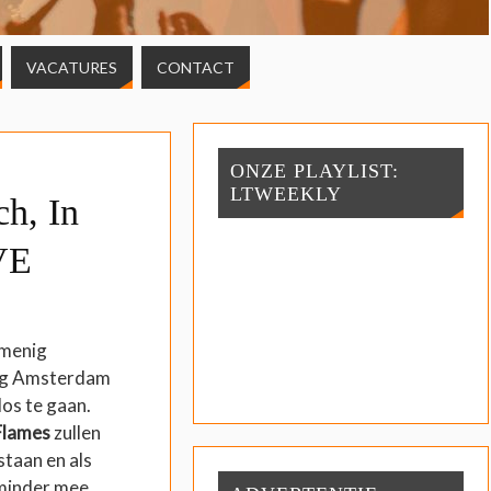
VACATURES
CONTACT
ONZE PLAYLIST:
LTWEEKLY
h, In
VE
 menig
ing Amsterdam
los te gaan.
Flames
zullen
staan en als
minder mee