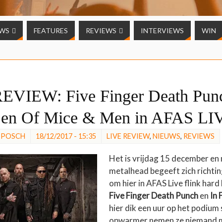
UWS
FEATURES
REVIEWS
INTERVIEWS
WIN
EVIEW: Five Finger Death Punc
 en Of Mice & Men in AFAS LI
 POSCH
18/12/2017 - 15:35
LIVE REVIEW
,
NIEUWS
,
REVIEWS
Het is vrijdag 15 december en
metalhead begeeft zich richt
om hier in AFAS Live flink hard 
Five Finger Death Punch
en
In 
hier dik een uur op het podium 
opwarmer nemen ze niemand 