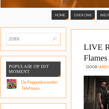
HOME
OVER ONS
NIE
LIVE R
Flames
POPULAIR OP DIT
DOOR
JARED
MOMENT
De Poppunkmoeder:
Telefoons