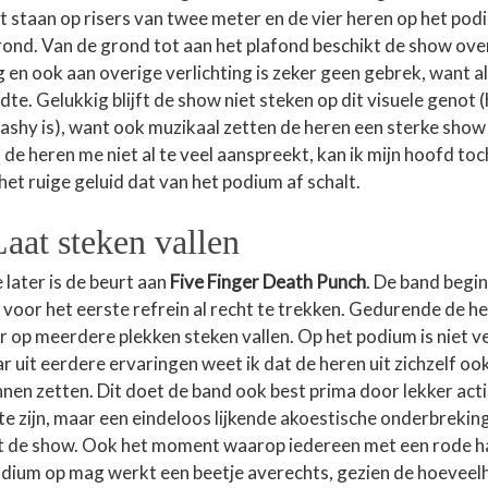
t staan op risers van twee meter en de vier heren op het pod
 rond. Van de grond tot aan het plafond beschikt de show ove
 en ook aan overige verlichting is zeker geen gebrek, want al
ondte. Gelukkig blijft de show niet steken op dit visuele genot
flashy is), want ook muzikaal zetten de heren een sterke sho
de heren me niet al te veel aanspreekt, kan ik mijn hoofd toc
 het ruige geluid dat van het podium af schalt.
aat steken vallen
e later is de beurt aan
Five Finger Death Punch
. De band begin
 voor het eerste refrein al recht te trekken. Gedurende de he
r op meerdere plekken steken vallen. Op het podium is niet v
r uit eerdere ervaringen weet ik dat de heren uit zichzelf oo
nen zetten. Dit doet de band ook best prima door lekker acti
e zijn, maar een eindeloos lijkende akoestische onderbreking
it de show. Ook het moment waarop iedereen met een rode ha
odium op mag werkt een beetje averechts, gezien de hoevee