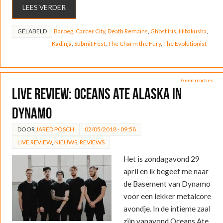
LEES VERDER
GELABELD
Baroeg
,
Carcer City
,
Death Remains
,
Ghost Iris
,
Hibakusha
,
Kadinja
,
Submit Fest
,
The Charm the Fury
,
The Evolutionist
Geen reacties
LIVE REVIEW: Oceans Ate Alaska in
Dynamo
DOOR
JARED POSCH
02/05/2018 - 09:58
LIVE REVIEW
,
NIEUWS
,
REVIEWS
Het is zondagavond 29
april en ik begeef me naar
de Basement van Dynamo
voor een lekker metalcore
avondje. In de intieme zaal
zijn vanavond Oceans Ate