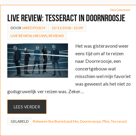
One Comment
LIVE REVIEW: TesseracT in Doornroosje
DOOR
JARED POSCH
12/11/2018 - 13:09
LIVE REVIEW
,
NIEUWS
,
REVIEWS
Het was gisteravond weer
eens tijd om af te reizen
naar Doornroosje, een
concertgebouw wat
misschien wel mijn favoriet
was geweest als het niet zo
godsgruwelijk ver reizen was. Zeker…
LEES VERDER
GELABELD
Between the Buried and Me
,
Doornroosje
,
Plini
,
Tesseract