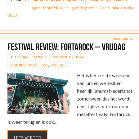
Igorrr
,
MANTAR
,
Meshuggah
,
Nightwish
,
Opeth
,
Satyricon
,
Tyr
,
VUUR
Geen reacties
FESTIVAL REVIEW: FortaRock – Vrijdag
DOOR
JARED POSCH
02/06/2018 - 16:42
LIVE REVIEW
,
NIEUWS
,
REVIEWS
Het is het eerste weekend
van juni en we hebben
heerlijk (ahum) Nederlands
zomerweer, dus het wordt
eens tijd voor de outdoor
metalfestivals! Fortarock
is weer terug en is ook…
LEES VERDER