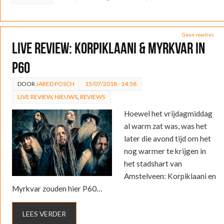
Geen reacties
LIVE REVIEW: Korpiklaani & Myrkvar in
P60
DOOR
JARED POSCH
15/07/2018 - 14:58
LIVE REVIEW
,
NIEUWS
,
REVIEWS
Hoewel het vrijdagmiddag
al warm zat was, was het
later die avond tijd om het
nog warmer te krijgen in
het stadshart van
Amstelveen: Korpiklaani en
Myrkvar zouden hier P60…
LEES VERDER