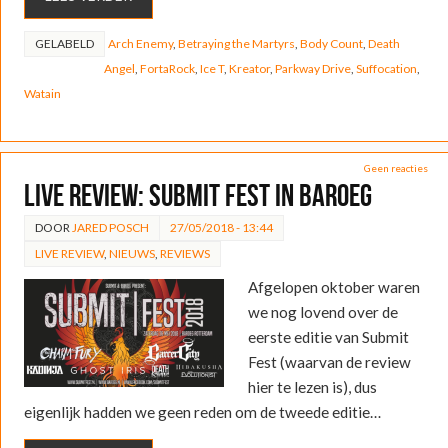
GELABELD
Arch Enemy
,
Betraying the Martyrs
,
Body Count
,
Death
Angel
,
FortaRock
,
Ice T
,
Kreator
,
Parkway Drive
,
Suffocation
,
Watain
Geen reacties
LIVE REVIEW: Submit Fest in Baroeg
DOOR
JARED POSCH
27/05/2018 - 13:44
LIVE REVIEW
,
NIEUWS
,
REVIEWS
Afgelopen oktober waren
we nog lovend over de
eerste editie van Submit
Fest (waarvan de review
hier te lezen is), dus
eigenlijk hadden we geen reden om de tweede editie…