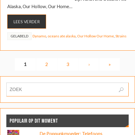
Alaska, Our Hollow, Our Home…
LEES VERDER
GELABELD
Dynamo
,
oceans ate alaska
,
Our Hollow Our Home
,
Strains
1
2
3
›
»
POPULAIR OP DIT MOMENT
De Poppunkmoeder: Telefoons