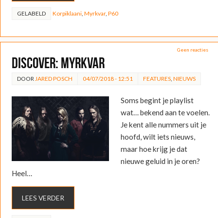
GELABELD
Korpiklaani
,
Myrkvar
,
P60
Geen reacties
DISCOVER: Myrkvar
DOOR
JARED POSCH
04/07/2018 - 12:51
FEATURES
,
NIEUWS
Soms begint je playlist
wat… bekend aan te voelen.
Je kent alle nummers uit je
hoofd, wilt iets nieuws,
maar hoe krijg je dat
nieuwe geluid in je oren?
Heel…
LEES VERDER