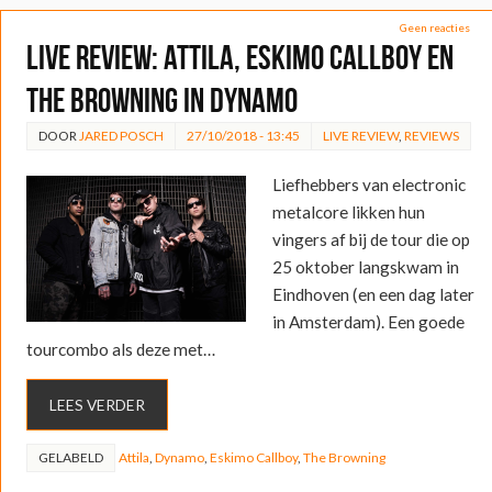
Geen reacties
LIVE REVIEW: Attila, Eskimo Callboy en
The Browning in Dynamo
DOOR
JARED POSCH
27/10/2018 - 13:45
LIVE REVIEW
,
REVIEWS
Liefhebbers van electronic
metalcore likken hun
vingers af bij de tour die op
25 oktober langskwam in
Eindhoven (en een dag later
in Amsterdam). Een goede
tourcombo als deze met…
LEES VERDER
GELABELD
Attila
,
Dynamo
,
Eskimo Callboy
,
The Browning