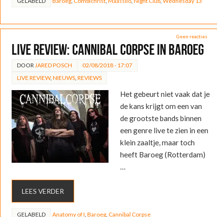
GELABELD
Baroeg
,
Combichrist
,
Maassilo
,
Night Club
,
Wednesday 13
Geen reacties
LIVE REVIEW: Cannibal Corpse in Baroeg
DOOR
JARED POSCH
02/08/2018 - 17:07
LIVE REVIEW
,
NIEUWS
,
REVIEWS
Het gebeurt niet vaak dat je
de kans krijgt om een van
de grootste bands binnen
een genre live te zien in een
klein zaaltje, maar toch
heeft Baroeg (Rotterdam)
…
LEES VERDER
GELABELD
Anatomy of I
,
Baroeg
,
Cannibal Corpse