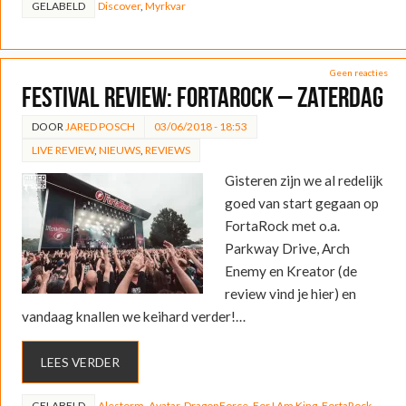
GELABELD
Discover
,
Myrkvar
Geen reacties
FESTIVAL REVIEW: FortaRock – zaterdag
DOOR
JARED POSCH
03/06/2018 - 18:53
LIVE REVIEW
,
NIEUWS
,
REVIEWS
Gisteren zijn we al redelijk
goed van start gegaan op
FortaRock met o.a.
Parkway Drive, Arch
Enemy en Kreator (de
review vind je hier) en
vandaag knallen we keihard verder!…
LEES VERDER
GELABELD
Alestorm
,
Avatar
,
DragonForce
,
For I Am King
,
FortaRock
,