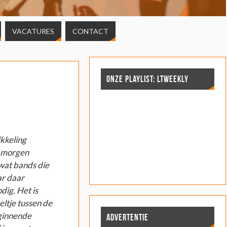
VACATURES
CONTACT
ONZE PLAYLIST: LTWEEKLY
ikkeling
n morgen
 wat bands die
ar daar
dig. Het is
eltje tussen de
ginnende
ADVERTENTIE