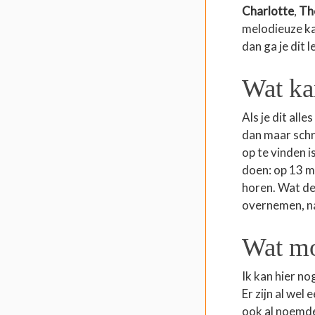
Charlotte
,
Th
melodieuze k
dan ga je dit 
Wat ka
Als je dit all
dan maar schr
op te vinden 
doen: op 13 m
horen. Wat de 
overnemen, na
Wat moe
Ik kan hier no
Er zijn al wel 
ook al noemde.