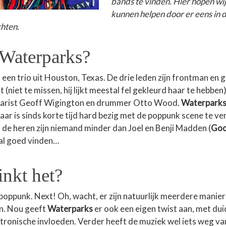
bands te vinden. Hier hopen wij
kunnen helpen door er eens in d
chten.
 Waterparks?
s een trio uit Houston, Texas. De drie leden zijn frontman en g
(niet te missen, hij lijkt meestal fel gekleurd haar te hebbe
itarist Geoff Wigington en drummer Otto Wood.
Waterpark
aar is sinds korte tijd hard bezig met de poppunk scene te v
de heren zijn niemand minder dan Joel en Benji Madden (
Goo
t al goed vinden…
inkt het?
s poppunk. Next! Oh, wacht, er zijn natuurlijk meerdere manie
jn. Nou geeft
Waterparks
er ook een eigen twist aan, met duid
tronische invloeden. Verder heeft de muziek wel iets weg v