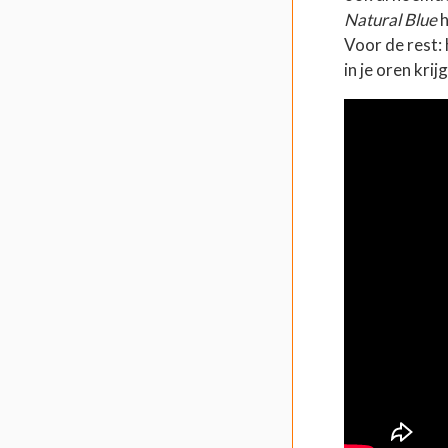
Natural Blue
h
Voor de rest: 
in je oren krij