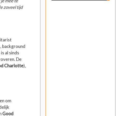
 je mee te
e zoveel tijd
itarist
n), background
s
is al sinds
eroveren. De
d Charlotte
),
ren om
elijk
an
Good