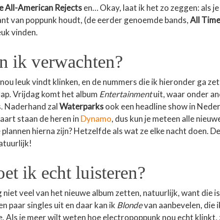
e All-American Rejects
en… Okay, laat ik het zo zeggen: als je
ant van poppunk houdt, (de eerder genoemde bands,
All Tim
leuk vinden.
n ik verwachten?
es nou leuk vindt klinken, en de nummers die ik hieronder ga zet
ap. Vrijdag komt het album
Entertainment
uit, waar onder a
is. Naderhand zal
Waterparks
ook een headline show in Nede
aart staan de heren in
Dynamo
, dus kun je meteen alle nie
plannen hierna zijn? Hetzelfde als wat ze elke nacht doen. D
tuurlijk!
t ik echt luisteren?
g niet veel van het nieuwe album zetten, natuurlijk, want die is
een paar singles uit en daar kan ik
Blonde
van aanbevelen, die 
 Als je meer wilt weten hoe electropoppunk nou echt klinkt, 