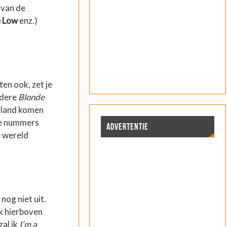
 van de
e Low
enz.)
ten ook, zet je
ndere
Blonde
rland komen
uwe nummers
ADVERTENTIE
e wereld
 nog niet uit.
ik hierboven
zal ik
I’m a