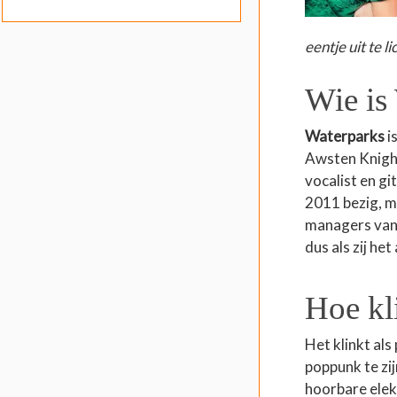
eentje uit te li
Wie is
Waterparks
i
Awsten Knight 
vocalist en g
2011 bezig, m
managers van 
dus als zij he
Hoe kl
Het klinkt al
poppunk te zi
hoorbare elek