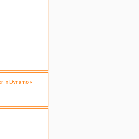
r in Dynamo
»