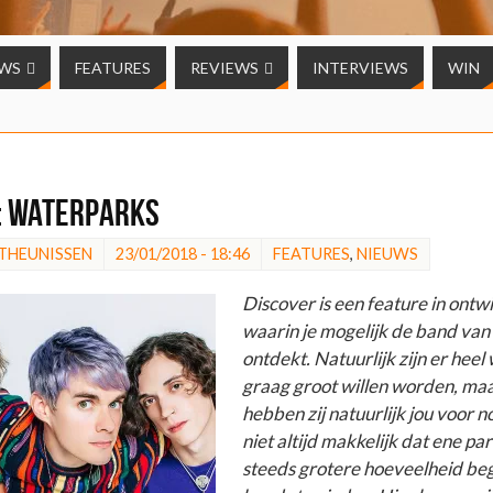
UWS
FEATURES
REVIEWS
INTERVIEWS
WIN
: Waterparks
 THEUNISSEN
23/01/2018 - 18:46
FEATURES
,
NIEUWS
Discover is een feature in ontw
waarin je mogelijk de band va
ontdekt. Natuurlijk zijn er heel
graag groot willen worden, ma
hebben zij natuurlijk jou voor no
niet altijd makkelijk dat ene par
steeds grotere hoeveelheid be