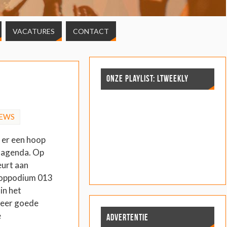
VACATURES
CONTACT
ONZE PLAYLIST: LTWEEKLY
IEWS
 er een hoop
e agenda. Op
eurt aan
Poppodium 013
in het
zeer goede
e
ADVERTENTIE