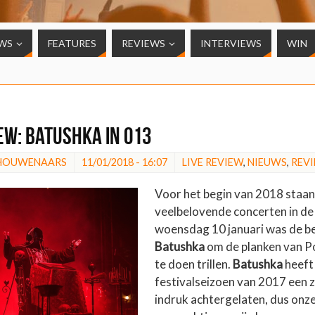
WS
FEATURES
REVIEWS
INTERVIEWS
WIN
EW: Batushka in 013
CHOUWENAARS
11/01/2018 - 16:07
LIVE REVIEW
,
NIEUWS
,
REV
Voor het begin van 2018 staan
veelbelovende concerten in d
woensdag 10 januari was de b
Batushka
om de planken van 
te doen trillen.
Batushka
heeft 
festivalseizoen van 2017 een 
indruk achtergelaten, dus onz