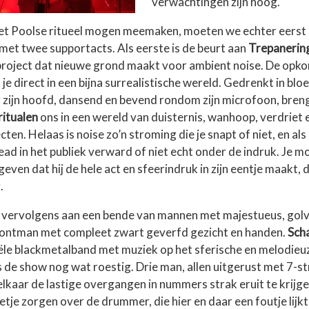
verwachtingen zijn hoog.
t Poolse ritueel mogen meemaken, moeten we echter eerst o
et twee supportacts. Als eerste is de beurt aan
Trepanering
oject dat nieuwe grond maakt voor ambient noise. De opko
 je direct in een bijna surrealistische wereld. Gedrenkt in bl
r zijn hoofd, dansend en bevend rondom zijn microfoon, bren
itualen
ons in een wereld van duisternis, wanhoop, verdriet 
cten. Helaas is noise zo’n stroming die je snapt of niet, en als
ad in het publiek verward of niet echt onder de indruk. Je m
geven dat hij de hele act en sfeerindruk in zijn eentje maakt, 
.
 vervolgens aan een bende van mannen met majestueus, golv
rontman met compleet zwart geverfd gezicht en handen.
Sch
le blackmetalband met muziek op het sferische en melodieu
s de show nog wat roestig. Drie man, allen uitgerust met 7-str
 elkaar de lastige overgangen in nummers strak eruit te krij
tje zorgen over de drummer, die hier en daar een foutje lijk