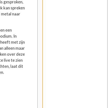
is gesproken,
iek kan spreken
 metal naar
gen een
podium. In
heeft met zijn
an alleen maar
oken over deze
e live te zien
hten, laat dit
en.