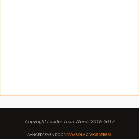
Copyright Louder Than Words 2016-2017
AANGEDREVEN DOOR
PARABOLA
&
WORDPRESS.