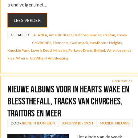
trend volgen, met…
LEES VERDER
GELABELD
ALAZKA
,
AmeriKKKant
,
Bad Frequencies
,
Caliban
,
Casey
,
CHVRCHES
,
Elements
,
Godsmack
,
Hawthorne Heights
,
Knuckle Puck
,
Love Is Dead
,
Ministry
,
Parkway Drive
,
Shifted
,
When Legends
Rise
,
Where I Go When I Am Sleeping
Geen reacties
Nieuwe albums voor In Hearts Wake en
blessthefall, tracks van CHVRCHES,
Traitors en meer
DOOR
IRENE THEUNISSEN
03/02/2018 - 19:51
MUZIEK
,
NIEUWS
Het einde van de week