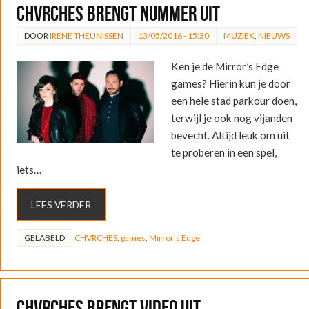
CHVRCHES brengt nummer uit
DOOR
IRENE THEUNISSEN
13/05/2016 - 15:30
MUZIEK
,
NIEUWS
Ken je de Mirror’s Edge
games? Hierin kun je door
een hele stad parkour doen,
terwijl je ook nog vijanden
bevecht. Altijd leuk om uit
te proberen in een spel,
iets…
LEES VERDER
GELABELD
CHVRCHES
,
games
,
Mirror's Edge
CHVRCHES brengt video uit