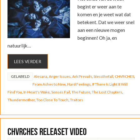
begint er weer aan te
komen en je weet wat dat
betekent. Dat we weer snel
aan een nieuwe mogen
beginnen! Oh ja, en
natuurlijk…
LEES VERDER
GELABELD
Alesana
,
Anger Issues
,
Ark Prevails
,
blessthefall
,
CHVRCHES
,
From Ashes to New
,
Hard Feelings
,
If There Is Light It Will
Find You
,
In Heart's Wake
,
Senses Fail
,
The Future
,
The Lost Chapters
,
Thundermother
,
Too Close To Touch
,
Traitors
CHVRCHES releaset video