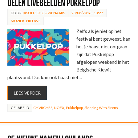
delen livebeelden Pukkelpop
DOOR
JASON SCHOUWENAARS
23/08/2016 - 13:27
MUZIEK
,
NIEUWS
Zelfs als je niet op het
festival bent geweest, kan
het je haast niet ontgaan
zijn dat Pukkelpop
afgelopen weekend in het
Belgische Kiewit
plaatsvond. Dat kan ook haast niet…
LEES VERDER
GELABELD
CHVRCHES
,
NOFX
,
Pukkelpop
,
Sleeping With Sirens