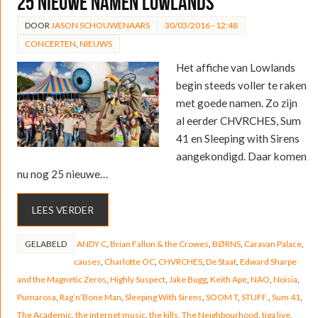
25 nieuwe namen Lowlands
DOOR
JASON SCHOUWENAARS
30/03/2016 - 12:48
CONCERTEN
,
NIEUWS
Het affiche van Lowlands
begin steeds voller te raken
met goede namen. Zo zijn
al eerder CHVRCHES, Sum
41 en Sleeping with Sirens
aangekondigd. Daar komen
nu nog 25 nieuwe…
LEES VERDER
GELABELD
ANDY C
,
Brian Fallon & the Crowes
,
BØRNS
,
Caravan Palace
,
causes
,
Charlotte OC
,
CHVRCHES
,
De Staat
,
Edward Sharpe
and the Magnetic Zeros
,
Highly Suspect
,
Jake Bugg
,
Keith Ape
,
NAO
,
Noisia
,
Pumarosa
,
Rag’n’Bone Man
,
Sleeping With Sirens
,
SOOM T
,
STUFF.
,
Sum 41
,
The Academic
,
the internet music
,
the kills
,
The Neighbourhood
,
tiga live
,