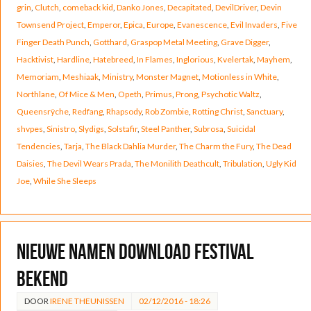
grin
,
Clutch
,
comeback kid
,
Danko Jones
,
Decapitated
,
DevilDriver
,
Devin
Townsend Project
,
Emperor
,
Epica
,
Europe
,
Evanescence
,
Evil Invaders
,
Five
Finger Death Punch
,
Gotthard
,
Graspop Metal Meeting
,
Grave Digger
,
Hacktivist
,
Hardline
,
Hatebreed
,
In Flames
,
Inglorious
,
Kvelertak
,
Mayhem
,
Memoriam
,
Meshiaak
,
Ministry
,
Monster Magnet
,
Motionless in White
,
Northlane
,
Of Mice & Men
,
Opeth
,
Primus
,
Prong
,
Psychotic Waltz
,
Queensrÿche
,
Redfang
,
Rhapsody
,
Rob Zombie
,
Rotting Christ
,
Sanctuary
,
shvpes
,
Sinistro
,
Slydigs
,
Solstafir
,
Steel Panther
,
Subrosa
,
Suicidal
Tendencies
,
Tarja
,
The Black Dahlia Murder
,
The Charm the Fury
,
The Dead
Daisies
,
The Devil Wears Prada
,
The Monilith Deathcult
,
Tribulation
,
Ugly Kid
Joe
,
While She Sleeps
Nieuwe namen Download Festival
bekend
DOOR
IRENE THEUNISSEN
02/12/2016 - 18:26