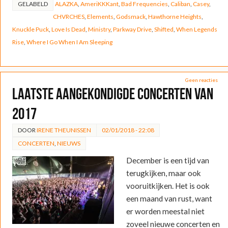
GELABELD
ALAZKA
,
AmeriKKKant
,
Bad Frequencies
,
Caliban
,
Casey
,
CHVRCHES
,
Elements
,
Godsmack
,
Hawthorne Heights
,
Knuckle Puck
,
Love Is Dead
,
Ministry
,
Parkway Drive
,
Shifted
,
When Legends
Rise
,
Where I Go When I Am Sleeping
Geen reacties
Laatste aangekondigde concerten van
2017
DOOR
IRENE THEUNISSEN
02/01/2018 - 22:08
CONCERTEN
,
NIEUWS
December is een tijd van
terugkijken, maar ook
vooruitkijken. Het is ook
een maand van rust, want
er worden meestal niet
zoveel nieuwe concerten en