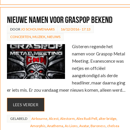
Nieuwe namen voor Graspop bekend
DOOR
JO SCHOUWENAARS
16/12/2016 - 17:13
CONCERTEN
,
MUZIEK
,
NIEUWS
Gisteren regende het
namen voor Graspop Metal
Meeting. Evanescence was
netjes en offciëel
aangekondigd als derde
headliner, maar daarna ging
er iets mis. Er zou vandaag meer nieuws komen, alleen werd…
LEES VERDER
GELABELD
Airbourne
,
Alcest
,
Alestorm
,
Alex Rudi Pell
,
alter bridge
,
Amorphis
,
Anathema
,
As Lions
,
Avatar
,
Baroness
,
chelsea