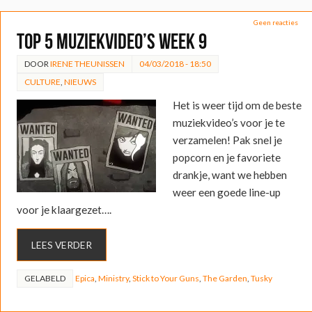
Geen reacties
Top 5 muziekvideo’s week 9
DOOR
IRENE THEUNISSEN
04/03/2018 - 18:50
CULTURE
,
NIEUWS
Het is weer tijd om de beste
muziekvideo’s voor je te
verzamelen! Pak snel je
popcorn en je favoriete
drankje, want we hebben
weer een goede line-up
voor je klaargezet….
LEES VERDER
GELABELD
Epica
,
Ministry
,
Stick to Your Guns
,
The Garden
,
Tusky