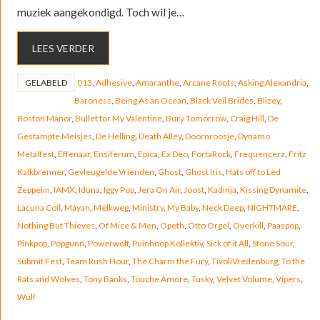
muziek aangekondigd. Toch wil je…
LEES VERDER
GELABELD
013
,
Adhesive
,
Amaranthe
,
Arcane Roots
,
Asking Alexandria
,
Baroness
,
Being As an Ocean
,
Black Veil Brides
,
Blizey
,
Boston Manor
,
Bullet for My Valentine
,
Bury Tomorrow
,
Craig Hill
,
De
Gestampte Meisjes
,
De Helling
,
Death Alley
,
Doornroosje
,
Dynamo
Metalfest
,
Effenaar
,
Ensiferum
,
Epica
,
Ex Deo
,
FortaRock
,
Frequencerz
,
Fritz
Kalkbrenner
,
Gevleugelde Vrienden
,
Ghost
,
Ghost Iris
,
Hats off to Led
Zeppelin
,
IAMX
,
Iduna
,
Iggy Pop
,
Jera On Air
,
Joost
,
Kadinja
,
Kissing Dynamite
,
Lacuna Coil
,
Mayan
,
Melkweg
,
Ministry
,
My Baby
,
Neck Deep
,
NIGHTMARE
,
Nothing But Thieves
,
Of Mice & Men
,
Opeth
,
Otto Orgel
,
Overkill
,
Paaspop
,
Pinkpop
,
Popgunn
,
Powerwolf
,
Puinhoop Kollektiv
,
Sick of it All
,
Stone Sour
,
Submit Fest
,
Team Rush Hour
,
The Charm the Fury
,
TivoliVredenburg
,
To the
Rats and Wolves
,
Tony Banks
,
Touche Amore
,
Tusky
,
Velvet Volume
,
Vipers
,
Wulf