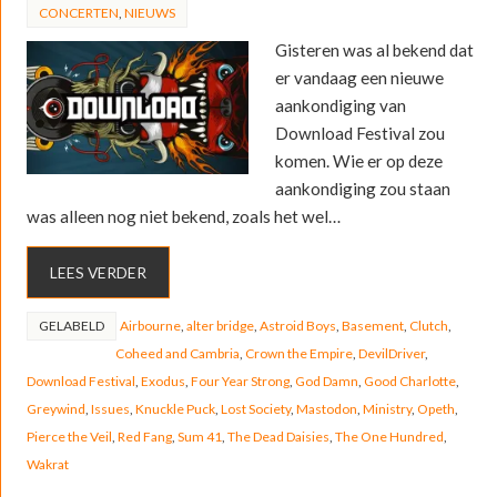
CONCERTEN
,
NIEUWS
Gisteren was al bekend dat
er vandaag een nieuwe
aankondiging van
Download Festival zou
komen. Wie er op deze
aankondiging zou staan
was alleen nog niet bekend, zoals het wel…
LEES VERDER
GELABELD
Airbourne
,
alter bridge
,
Astroid Boys
,
Basement
,
Clutch
,
Coheed and Cambria
,
Crown the Empire
,
DevilDriver
,
Download Festival
,
Exodus
,
Four Year Strong
,
God Damn
,
Good Charlotte
,
Greywind
,
Issues
,
Knuckle Puck
,
Lost Society
,
Mastodon
,
Ministry
,
Opeth
,
Pierce the Veil
,
Red Fang
,
Sum 41
,
The Dead Daisies
,
The One Hundred
,
Wakrat