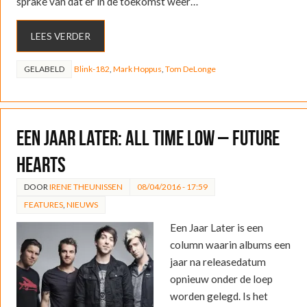
sprake van dat er in de toekomst weer…
LEES VERDER
GELABELD
Blink-182
,
Mark Hoppus
,
Tom DeLonge
Een Jaar Later: All Time Low – Future
Hearts
DOOR
IRENE THEUNISSEN
08/04/2016 - 17:59
FEATURES
,
NIEUWS
Een Jaar Later is een
column waarin albums een
jaar na releasedatum
opnieuw onder de loep
worden gelegd. Is het