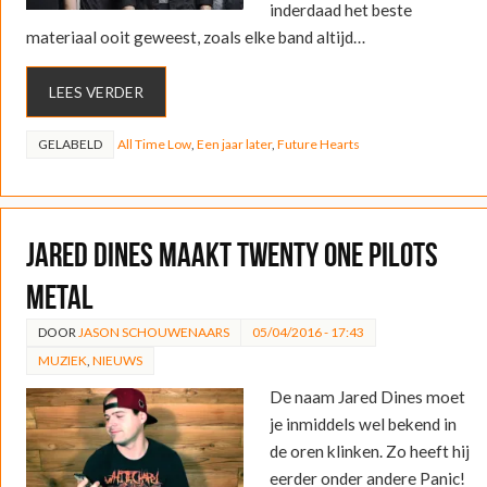
inderdaad het beste
materiaal ooit geweest, zoals elke band altijd…
LEES VERDER
GELABELD
All Time Low
,
Een jaar later
,
Future Hearts
Jared Dines maakt twenty one pilots
metal
DOOR
JASON SCHOUWENAARS
05/04/2016 - 17:43
MUZIEK
,
NIEUWS
De naam Jared Dines moet
je inmiddels wel bekend in
de oren klinken. Zo heeft hij
eerder onder andere Panic!