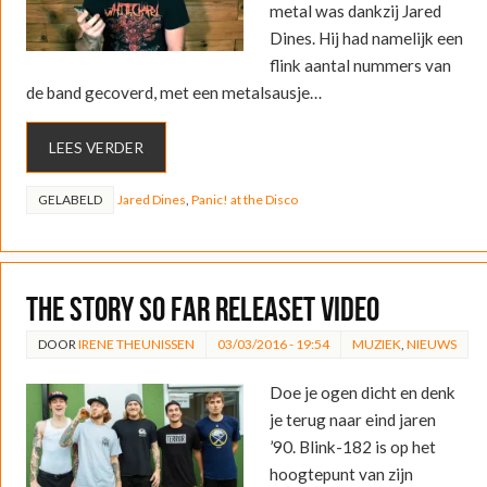
metal was dankzij Jared
Dines. Hij had namelijk een
flink aantal nummers van
de band gecoverd, met een metalsausje…
LEES VERDER
GELABELD
Jared Dines
,
Panic! at the Disco
The Story So Far releaset video
DOOR
IRENE THEUNISSEN
03/03/2016 - 19:54
MUZIEK
,
NIEUWS
Doe je ogen dicht en denk
je terug naar eind jaren
’90. Blink-182 is op het
hoogtepunt van zijn