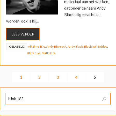
materiaal aan het werken,
dat onder de naam Andy
Black uitgebracht zal
worden, ook is hij…
LEES VERDER
GELABELD
Alkaline Trio
,
Andy Biersack
,
Andy Black
,
Black Veil Brides
,
Blink-182
,
Matt Skiba
1
2
3
4
5