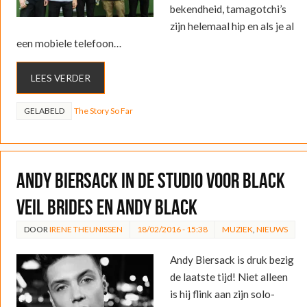
bekendheid, tamagotchi’s
zijn helemaal hip en als je al
een mobiele telefoon…
LEES VERDER
GELABELD
The Story So Far
Andy Biersack in de studio voor Black
Veil Brides en Andy Black
DOOR
IRENE THEUNISSEN
18/02/2016 - 15:38
MUZIEK
,
NIEUWS
Andy Biersack is druk bezig
de laatste tijd! Niet alleen
is hij flink aan zijn solo-