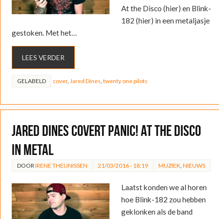
At the Disco (hier) en Blink-
182 (hier) in een metaljasje
gestoken. Met het…
LEES VERDER
GELABELD
cover
,
Jared Dines
,
twenty one pilots
Jared Dines covert Panic! at the Disco
in metal
DOOR
IRENE THEUNISSEN
21/03/2016 - 18:19
MUZIEK
,
NIEUWS
Laatst konden we al horen
hoe Blink-182 zou hebben
geklonken als de band