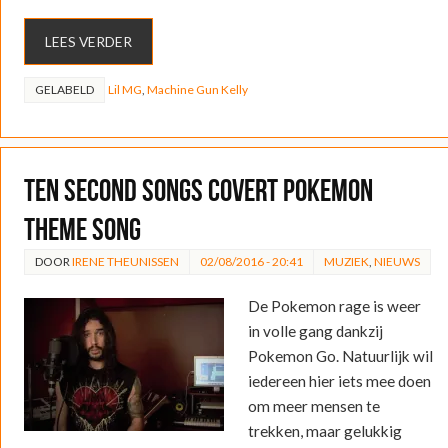
LEES VERDER
GELABELD
Lil MG
,
Machine Gun Kelly
Ten Second Songs covert Pokemon
theme song
DOOR
IRENE THEUNISSEN
02/08/2016 - 20:41
MUZIEK
,
NIEUWS
De Pokemon rage is weer
in volle gang dankzij
Pokemon Go. Natuurlijk wil
iedereen hier iets mee doen
om meer mensen te
trekken, maar gelukkig