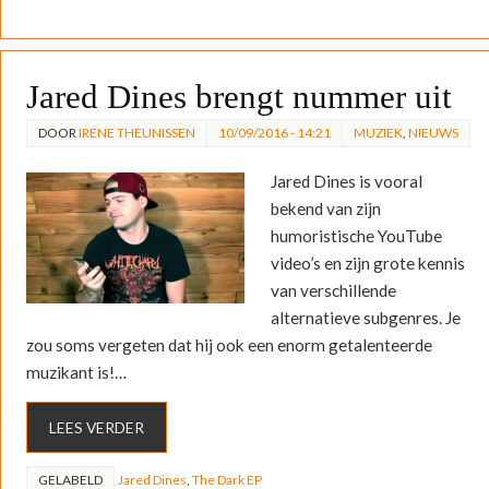
Jared Dines brengt nummer uit
DOOR
IRENE THEUNISSEN
10/09/2016 - 14:21
MUZIEK
,
NIEUWS
Jared Dines is vooral
bekend van zijn
humoristische YouTube
video’s en zijn grote kennis
van verschillende
alternatieve subgenres. Je
zou soms vergeten dat hij ook een enorm getalenteerde
muzikant is!…
LEES VERDER
GELABELD
Jared Dines
,
The Dark EP