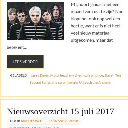
Pff, hoort januari niet een
maand van rust te zijn? Nou
klopt het ook nog wel een
beetje, want er is niet heel
veel nieuw materiaal
uitgekomen, maar dat
betekent…
LEES VERDER
GELABELD
Jared Dines
,
Motorhead
,
my chemical romance
,
Slayer
,
Ten
Second Songs
,
the color morale
,
Unleash the Archers
Nieuwsoverzicht 15 juli 2017
DOOR
JARED POSCH
15/07/2017 - 20:18