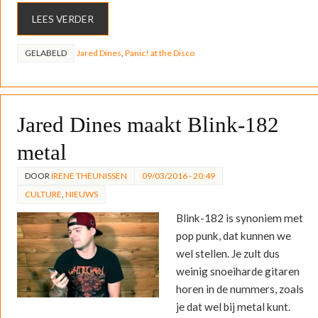
LEES VERDER
GELABELD
Jared Dines
,
Panic! at the Disco
Jared Dines maakt Blink-182
metal
DOOR
IRENE THEUNISSEN
09/03/2016 - 20:49
CULTURE
,
NIEUWS
Blink-182 is synoniem met
pop punk, dat kunnen we
wel stellen. Je zult dus
weinig snoeiharde gitaren
horen in de nummers, zoals
je dat wel bij metal kunt.