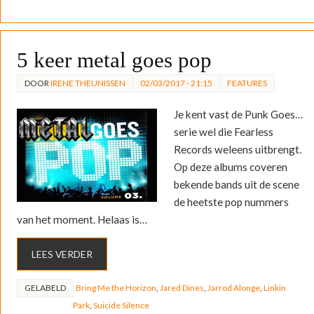
5 keer metal goes pop
DOOR
IRENE THEUNISSEN
02/03/2017 - 21:15
FEATURES
Je kent vast de Punk Goes…
serie wel die Fearless
Records weleens uitbrengt.
Op deze albums coveren
bekende bands uit de scene
de heetste pop nummers
van het moment. Helaas is…
LEES VERDER
GELABELD
Bring Me the Horizon
,
Jared Dines
,
Jarrod Alonge
,
Linkin
Park
,
Suicide Silence