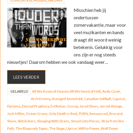
CONCERTEN
,
MUZIEK
,
NIEUWS
Misschien heb jij
ondertussen
zomervakantie, maar voor
veel muzikanten en bands
draagt dit woord weinig
betekenis. Gelukkig voor
ons zijn er nog steeds
nieuwtjes! Daarom hebben we ook vandaag weer…
LEES VERDER
GELABELD
All We Know of Heaven All We Need of Hell
,
Andy Cizek
,
Arch Enemy
,
Avenged Sevenfold
,
Canadian Softball
,
Capsize
,
Dynamo
,
Eternal Prophecy
,
Ev0lution
,
Gossip
,
Jared Dines
,
Jarrod Alonge
,
Josh Miller
,
Ocean Grove
,
Only Death is Real
,
PVRIS
,
Renounced
,
Rise and
Shine
,
Skitslickers
,
Sleeping With Sirens
,
Smash into Pieces
,
Stray from the
Path
,
The Rhapsody Tapes
,
The Stage
,
Uprise
,
Will to Power
,
Wolf Down