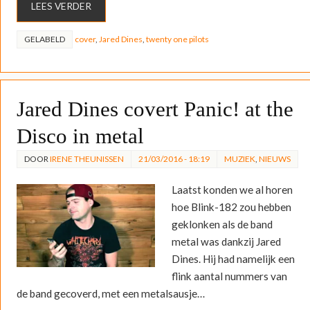
LEES VERDER
GELABELD
cover
,
Jared Dines
,
twenty one pilots
Jared Dines covert Panic! at the
Disco in metal
DOOR
IRENE THEUNISSEN
21/03/2016 - 18:19
MUZIEK
,
NIEUWS
Laatst konden we al horen
hoe Blink-182 zou hebben
geklonken als de band
metal was dankzij Jared
Dines. Hij had namelijk een
flink aantal nummers van
de band gecoverd, met een metalsausje…