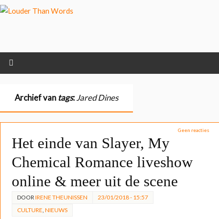
Klik hier als je meer wilt
weten over ons cookiegebruik.
Cool, koekjes!
Archief van
tags
:
Jared Dines
Geen reacties
Het einde van Slayer, My
Chemical Romance liveshow
online & meer uit de scene
DOOR
IRENE THEUNISSEN
23/01/2018 - 15:57
CULTURE
,
NIEUWS