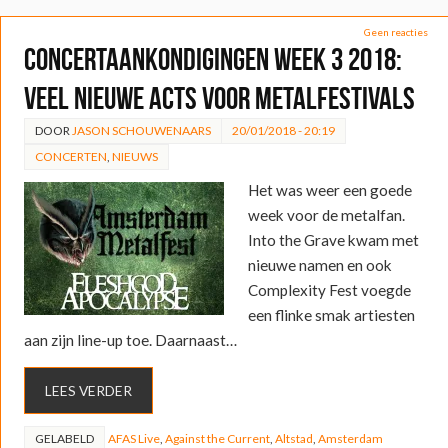
Geen reacties
Concertaankondigingen week 3 2018:
Veel nieuwe acts voor Metalfestivals
DOOR
JASON SCHOUWENAARS
20/01/2018 - 20:19
CONCERTEN
,
NIEUWS
Het was weer een goede
week voor de metalfan.
Into the Grave kwam met
nieuwe namen en ook
Complexity Fest voegde
een flinke smak artiesten
aan zijn line-up toe. Daarnaast…
LEES VERDER
GELABELD
AFAS Live
,
Against the Current
,
Altstad
,
Amsterdam