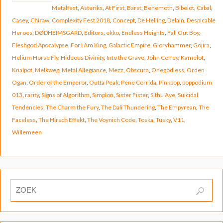
Metalfest
,
Asteriks
,
At First
,
Barst
,
Behemoth
,
Bibelot
,
Cabal
,
Casey
,
Chiraw
,
Complexity Fest 2018
,
Concept
,
De Helling
,
Delain
,
Despicable
Heroes
,
DØDHEIMSGARD
,
Editors
,
ekko
,
Endless Heights
,
Fall Out Boy
,
Fleshgod Apocalypse
,
For I Am King
,
Galactic Empire
,
Gloryhammer
,
Gojira
,
Helium Horse Fly
,
Hideous Divinity
,
Into the Grave
,
John Coffey
,
Kamelot
,
Knalpot
,
Melkweg
,
Metal Allegiance
,
Mezz
,
Obscura
,
Onegodless
,
Orden
Ogan
,
Order of the Emperor
,
Outta Peak
,
Pene Corrida
,
Pinkpop
,
poppodium
013
,
rarity
,
Signs of Algorithm
,
Simplon
,
Sister Fister
,
Sithu Aye
,
Suicidal
Tendencies
,
The Charm the Fury
,
The Dali Thundering
,
The Empyrean
,
The
Faceless
,
The Hirsch Effekt
,
The Voynich Code
,
Toska
,
Tusky
,
V11
,
Willemeen