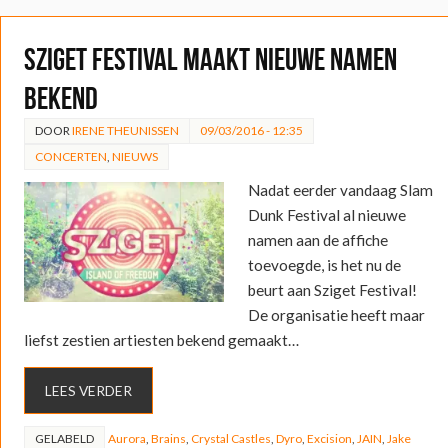
Sziget Festival maakt nieuwe namen
bekend
DOOR
IRENE THEUNISSEN
09/03/2016 - 12:35
CONCERTEN
,
NIEUWS
Nadat eerder vandaag Slam
Dunk Festival al nieuwe
namen aan de affiche
toevoegde, is het nu de
beurt aan Sziget Festival!
De organisatie heeft maar
liefst zestien artiesten bekend gemaakt…
LEES VERDER
GELABELD
Aurora
,
Brains
,
Crystal Castles
,
Dyro
,
Excision
,
JAIN
,
Jake