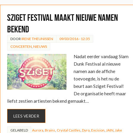
Sziget Festival maakt nieuwe namen
bekend
DOOR
IRENE THEUNISSEN
09/03/2016 - 12:35
CONCERTEN
,
NIEUWS
Nadat eerder vandaag Slam
Dunk Festival al nieuwe
namen aan de affiche
toevoegde, is het nu de
beurt aan Sziget Festival!
De organisatie heeft maar
liefst zestien artiesten bekend gemaakt…
LEES VERDER
GELABELD
Aurora
,
Brains
,
Crystal Castles
,
Dyro
,
Excision
,
JAIN
,
Jake