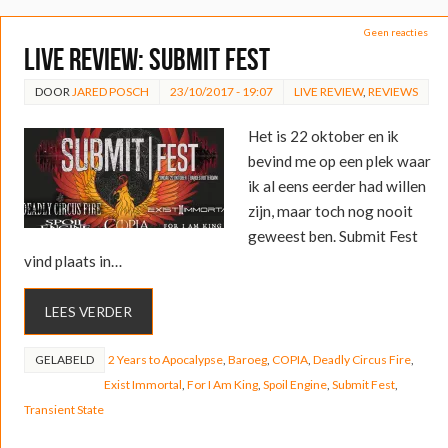
Geen reacties
LIVE REVIEW: Submit Fest
DOOR
JARED POSCH
23/10/2017 - 19:07
LIVE REVIEW
,
REVIEWS
Het is 22 oktober en ik
bevind me op een plek waar
ik al eens eerder had willen
zijn, maar toch nog nooit
geweest ben. Submit Fest
vind plaats in…
LEES VERDER
GELABELD
2 Years to Apocalypse
,
Baroeg
,
COPIA
,
Deadly Circus Fire
,
Exist Immortal
,
For I Am King
,
Spoil Engine
,
Submit Fest
,
Transient State