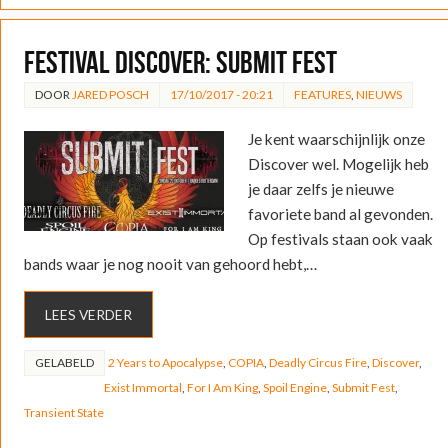
FESTIVAL DISCOVER: Submit Fest
DOOR
JARED POSCH
17/10/2017 - 20:21
FEATURES
,
NIEUWS
Je kent waarschijnlijk onze
Discover wel. Mogelijk heb
je daar zelfs je nieuwe
favoriete band al gevonden.
Op festivals staan ook vaak
bands waar je nog nooit van gehoord hebt,…
LEES VERDER
GELABELD
2 Years to Apocalypse
,
COPIA
,
Deadly Circus Fire
,
Discover
,
Exist Immortal
,
For I Am King
,
Spoil Engine
,
Submit Fest
,
Transient State