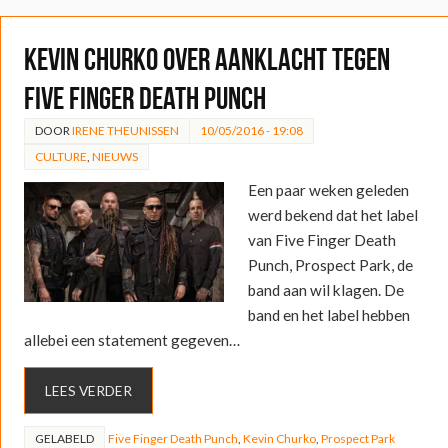
Kevin Churko over aanklacht tegen
Five Finger Death Punch
DOOR
IRENE THEUNISSEN
10/05/2016 - 19:08
CULTURE
,
NIEUWS
Een paar weken geleden
werd bekend dat het label
van Five Finger Death
Punch, Prospect Park, de
band aan wil klagen. De
band en het label hebben
allebei een statement gegeven…
LEES VERDER
GELABELD
Five Finger Death Punch
,
Kevin Churko
,
Prospect Park