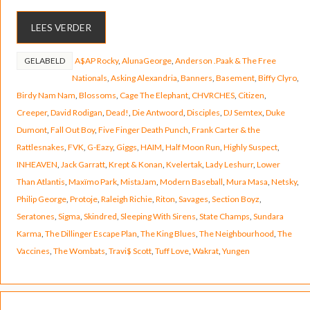
LEES VERDER
GELABELD
A$AP Rocky
,
AlunaGeorge
,
Anderson .Paak & The Free
Nationals
,
Asking Alexandria
,
Banners
,
Basement
,
Biffy Clyro
,
Birdy Nam Nam
,
Blossoms
,
Cage The Elephant
,
CHVRCHES
,
Citizen
,
Creeper
,
David Rodigan
,
Dead!
,
Die Antwoord
,
Disciples
,
DJ Semtex
,
Duke
Dumont
,
Fall Out Boy
,
Five Finger Death Punch
,
Frank Carter & the
Rattlesnakes
,
FVK
,
G-Eazy
,
Giggs
,
HAIM
,
Half Moon Run
,
Highly Suspect
,
INHEAVEN
,
Jack Garratt
,
Krept & Konan
,
Kvelertak
,
Lady Leshurr
,
Lower
Than Atlantis
,
Maxïmo Park
,
MistaJam
,
Modern Baseball
,
Mura Masa
,
Netsky
,
Philip George
,
Protoje
,
Raleigh Richie
,
Riton
,
Savages
,
Section Boyz
,
Seratones
,
Sigma
,
Skindred
,
Sleeping With Sirens
,
State Champs
,
Sundara
Karma
,
The Dillinger Escape Plan
,
The King Blues
,
The Neighbourhood
,
The
Vaccines
,
The Wombats
,
Travi$ Scott
,
Tuff Love
,
Wakrat
,
Yungen