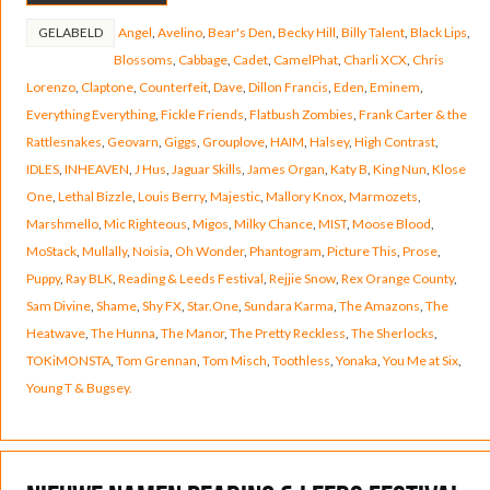
GELABELD
Angel
,
Avelino
,
Bear's Den
,
Becky Hill
,
Billy Talent
,
Black Lips
,
Blossoms
,
Cabbage
,
Cadet
,
CamelPhat
,
Charli XCX
,
Chris
Lorenzo
,
Claptone
,
Counterfeit
,
Dave
,
Dillon Francis
,
Eden
,
Eminem
,
Everything Everything
,
Fickle Friends
,
Flatbush Zombies
,
Frank Carter & the
Rattlesnakes
,
Geovarn
,
Giggs
,
Grouplove
,
HAIM
,
Halsey
,
High Contrast
,
IDLES
,
INHEAVEN
,
J Hus
,
Jaguar Skills
,
James Organ
,
Katy B
,
King Nun
,
Klose
One
,
Lethal Bizzle
,
Louis Berry
,
Majestic
,
Mallory Knox
,
Marmozets
,
Marshmello
,
Mic Righteous
,
Migos
,
Milky Chance
,
MIST
,
Moose Blood
,
MoStack
,
Mullally
,
Noisia
,
Oh Wonder
,
Phantogram
,
Picture This
,
Prose
,
Puppy
,
Ray BLK
,
Reading & Leeds Festival
,
Rejjie Snow
,
Rex Orange County
,
Sam Divine
,
Shame
,
Shy FX
,
Star.One
,
Sundara Karma
,
The Amazons
,
The
Heatwave
,
The Hunna
,
The Manor
,
The Pretty Reckless
,
The Sherlocks
,
TOKiMONSTA
,
Tom Grennan
,
Tom Misch
,
Toothless
,
Yonaka
,
You Me at Six
,
Young T & Bugsey.