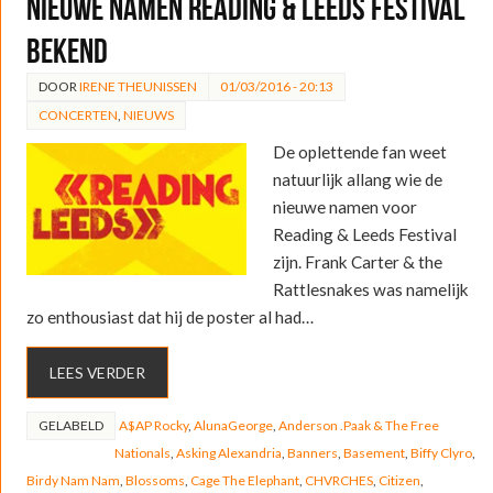
Nieuwe namen Reading & Leeds Festival
bekend
DOOR
IRENE THEUNISSEN
01/03/2016 - 20:13
CONCERTEN
,
NIEUWS
De oplettende fan weet
natuurlijk allang wie de
nieuwe namen voor
Reading & Leeds Festival
zijn. Frank Carter & the
Rattlesnakes was namelijk
zo enthousiast dat hij de poster al had…
LEES VERDER
GELABELD
A$AP Rocky
,
AlunaGeorge
,
Anderson .Paak & The Free
Nationals
,
Asking Alexandria
,
Banners
,
Basement
,
Biffy Clyro
,
Birdy Nam Nam
,
Blossoms
,
Cage The Elephant
,
CHVRCHES
,
Citizen
,