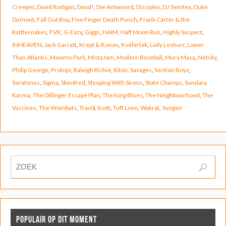
Creeper
,
David Rodigan
,
Dead!
,
Die Antwoord
,
Disciples
,
DJ Semtex
,
Duke
Dumont
,
Fall Out Boy
,
Five Finger Death Punch
,
Frank Carter & the
Rattlesnakes
,
FVK
,
G-Eazy
,
Giggs
,
HAIM
,
Half Moon Run
,
Highly Suspect
,
INHEAVEN
,
Jack Garratt
,
Krept & Konan
,
Kvelertak
,
Lady Leshurr
,
Lower
Than Atlantis
,
Maxïmo Park
,
MistaJam
,
Modern Baseball
,
Mura Masa
,
Netsky
,
Philip George
,
Protoje
,
Raleigh Richie
,
Riton
,
Savages
,
Section Boyz
,
Seratones
,
Sigma
,
Skindred
,
Sleeping With Sirens
,
State Champs
,
Sundara
Karma
,
The Dillinger Escape Plan
,
The King Blues
,
The Neighbourhood
,
The
Vaccines
,
The Wombats
,
Travi$ Scott
,
Tuff Love
,
Wakrat
,
Yungen
POPULAIR OP DIT MOMENT