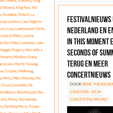
 Lee Owens
,
Kiasmos
,
King
rd Wizard
,
King Nun
,
Kiri
b
,
Kodaline
,
Kölsch
,
La
Festivalnieuws 
Lady Leshurr
,
Last Night in
Nederland en E
ison
,
Lauv
,
Lawnmower Deth
,
Lloyd Griffith
,
Loathe
,
In This Moment 
is the Child
,
Lowlands
,
Luke
Maggie Rogers
,
Man with a
Seconds of Sum
ettmann
,
Maribou State
,
terug en meer
arsicans
,
Martin Solveig
,
ax Cooper
,
Melkweg
,
concertnieuws
a
,
Metz
,
Mike Shinoda
,
Mo
DOOR
IRENE THEUNISSE
y Drum Ensemble
,
Mr.
23/02/2018 - 20:34
il Hilborn
,
Nick Murphy fka
CONCERTEN
,
NIEUWS
raviz
,
Nines
,
Normandie
,
es
,
Nothing More
,
Ocean