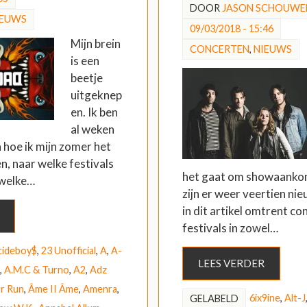
DOOR
JASON SCHOUWE
IEUWS
09/03/2018 - 15:46
Mijn brein
CONCERTEN
,
NIEUWS
is een
beetje
uitgeknep
en. Ik ben
al weken
 hoe ik mijn zomer het
en, naar welke festivals
het gaat om showaankon
 welke…
zijn er weer veertien nie
in dit artikel omtrent co
festivals in zowel…
cideboy$
,
23 Unofficial
,
A
,
A-
LEES VERDER
,
A.M.C & Turno
,
A2
,
Adz
r Run
,
Âme II Âme
,
Amenra
,
6ix9ine
,
Alt-J
GELABELD