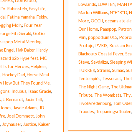
,
DMA’s
,
Don Broco
,
Lowlands
,
LUWTEN
,
MANT
,
Dr. Rubinstein
,
Easy Life
,
Marlon Williams
,
N*E*R*D
,
N
dal
,
Fatima Yamaha
,
Fekky
,
More
,
OCCII
,
oceans ate ala
ogging Molly
,
Four Year
Our Home
,
Paaspop
,
Patron
eorge FitzGerald
,
GoGo
Plini
,
poppodium 013
,
Popro
raspop Metal Meeting
,
Protoje
,
PVRIS
,
Rock am Rin
e Engel
,
Hak Baker
,
Hardy
Blackouts Coastal Fever
,
Sca
azard b2b Hype feat. MC
Steve
,
Sevdaliza
,
Sleeping Wi
ll Is for Heroes
,
Helpless
,
TUKKER
,
Strains
,
Sumac
,
Suz
s
,
Hockey Dad
,
Horse Meat
Tentempiès
,
Tesseract
,
The 
ow How But They Found Me
,
The Night Game
,
The Ultima
agons
,
Incubus
,
Isaac Gracie
,
Tribute
,
The Wombats
,
Thy 
s
,
J. Bernardt
,
Jacin Trill
,
TivoliVredenburg
,
Tom Odel
 Jones
,
Jayde Adams
,
JD
Traudes
,
Trepaningsritualen
fre
,
Joel Dommett
,
John
i
,
Joyhauser
,
Justice
,
Kaiser