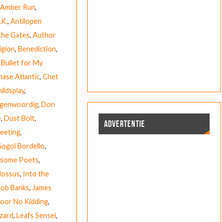
Amber Run
,
K.
,
Antilopen
the Gates
,
Author
igion
,
Benediction
,
,
Bullet for My
hase Atlantic
,
Chet
ildsplay
,
egenwoordig
,
Don
e
,
Dust Bolt
,
ADVERTENTIE
eeting
,
ogol Bordello
,
some Poets
,
lossus
,
Into the
cob Banks
,
James
oor No Kidding
,
izard
,
Leafs Sensei
,