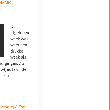
NAARS
De
afgelopen
week was
weer een
drukke
week als
digingen. Zo
uwtjes te vinden
ncerten en
,
Amartey & The