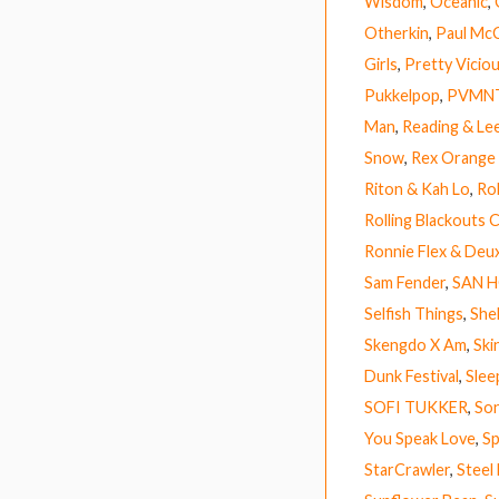
Wisdom
,
Oceanic
,
Otherkin
,
Paul Mc
Girls
,
Pretty Vicio
Pukkelpop
,
PVMN
Man
,
Reading & Lee
Snow
,
Rex Orange
Riton & Kah Lo
,
Ro
Rolling Blackouts 
Ronnie Flex & Deu
Sam Fender
,
SAN 
Selfish Things
,
Shel
Skengdo X Am
,
Ski
Dunk Festival
,
Slee
SOFI TUKKER
,
So
You Speak Love
,
Sp
StarCrawler
,
Steel