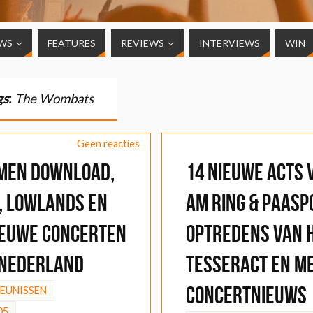
WS
FEATURES
REVIEWS
INTERVIEWS
WIN
gs
:
The Wombats
Geen reacties
men Download,
14 nieuwe acts 
, Lowlands en
am Ring & Paasp
ieuwe concerten
optredens van 
 Nederland
TesseracT en m
concertnieuws
HEUNISSEN
05