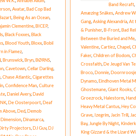
ew W.K.
,
Annabel Allum
,
Band Recraft
,
erson
,
Avatar
,
Bad Cop Bad
Amæzing Snäkes
,
Andrew W.
Bazart
,
Being As an Ocean
,
Gang
,
Asking Alexandria
,
At 
jamin Clementine
,
BICEP
,
& Punisher
,
B-Front
,
Bad Rel
ds
,
Black Foxxes
,
Black
Between the Buried and Me
ks
,
Blood Youth
,
Bloxx
,
Bobii
Valentine
,
Cartiez
,
Chapel
,
C
n in Flamez
,
Faker
,
Children of Bodom
,
Ch
N
,
Brunswick
,
Bryn
,
BØRNS
,
Crossfaith
,
De Jeugd Van T
on
,
Cavetown
,
Cellar Darling
,
Broco
,
Donnie
,
Doornroosj
e
,
Chase Atlantic
,
Cigarettes
Dynamo
,
Eindhoven Metal M
in
,
Confidence Man
,
Culture
Ghostemane
,
Giant Rooks
,
G
ste
,
Daniel Avery
,
David
Groezrock
,
Halestorm
,
Hand
UNK
,
De Oosterpoort
,
Deaf
Heavy Metal Cantus
,
Hey Co
m Above
,
Ded
,
Demob
Grave
,
Izegrim
,
Jacin Trill
,
Ja
,
Dimension
,
Dinamarca
,
Bay
,
Jungle By Night
,
Kinderk
Dirty Projectors
,
DJ Guv
,
DJ
King Gizzard & the Lizard W