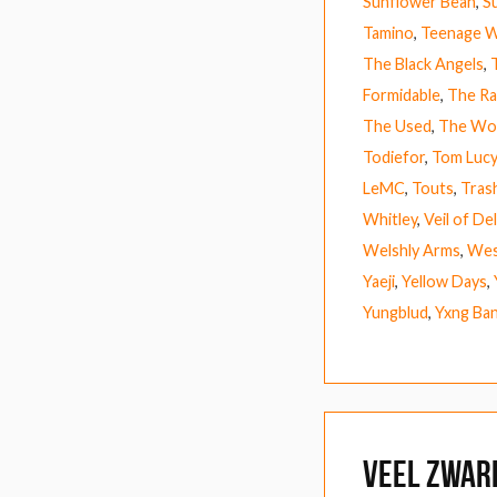
Sunflower Bean
,
S
Tamino
,
Teenage W
The Black Angels
,
Formidable
,
The Ra
The Used
,
The Wo
Todiefor
,
Tom Lucy
LeMC
,
Touts
,
Tras
Whitley
,
Veil of De
Welshly Arms
,
Wes
Yaeji
,
Yellow Days
,
Yungblud
,
Yxng Ba
Veel zwar