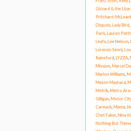
Franz Josef
,
Kelly
Gizzard & the Liza
Pritchard-McLean
Dispute
,
Lady Bird
,
Paris
,
Lauren Patt
Leafs
,
Lee Nelson
,
Lorenzo Senni
,
Lou
Rainsford
,
LYZZA
,
Mission
,
Marcel D
Marlon Williams
,
M
Mason Maynard
,
M
Metrik
,
Metro Are
Gilligan
,
Motor Cit
Carmack
,
Møme
,
Ne
Chet Faker
,
Nina K
Nothing But Thiev