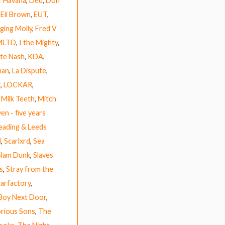
f Havana
,
Ded
,
Don
,
Eli Brown
,
EUT
,
ging Molly
,
Fred V
MLTD
,
I the Mighty
,
te Nash
,
KDA
,
nan
,
La Dispute
,
z
,
LOCKAR
,
,
Milk Teeth
,
Mitch
en - five years
eading & Leeds
M
,
Scarlxrd
,
Sea
Slam Dunk
,
Slaves
s
,
Stray from the
arfactory
,
Boy Next Door
,
rious Sons
,
The