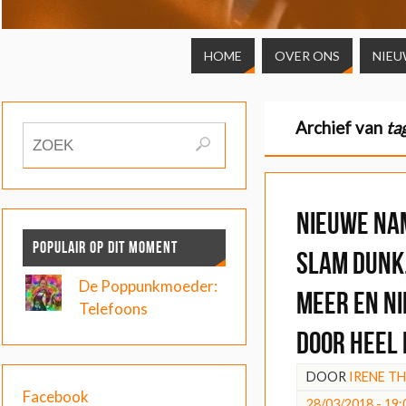
HOME
OVER ONS
NIEU
Archief van
ta
Nieuwe na
POPULAIR OP DIT MOMENT
Slam Dunk
De Poppunkmoeder:
meer en n
Telefoons
door heel
DOOR
IRENE T
Facebook
28/03/2018 - 19: