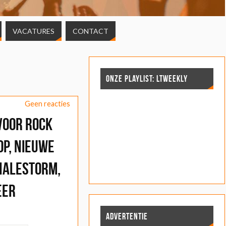
VACATURES
CONTACT
ONZE PLAYLIST: LTWEEKLY
Geen reacties
voor Rock
op, nieuwe
Halestorm,
eer
ADVERTENTIE