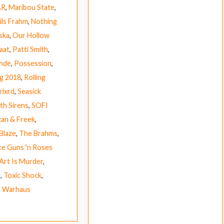
AR
,
Maribou State
,
ils Frahm
,
Nothing
ska
,
Our Hollow
aat
,
Patti Smith
,
nde
,
Possession
,
g 2018
,
Rolling
rlxrd
,
Seasick
th Sirens
,
SOFI
an & Freek
,
Blaze
,
The Brahms
,
te Guns 'n Roses
Art Is Murder
,
l
,
Toxic Shock
,
,
Warhaus