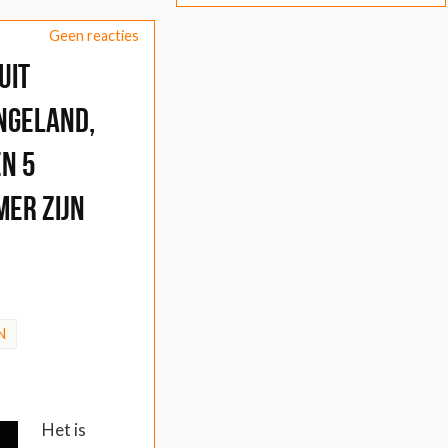
Geen reacties
uit
ngeland,
en 5
mer zijn
N
Het is