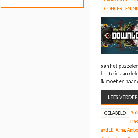
CONCERTEN
,
N
aan het puzzelen
beste in kan del
ik moet en naar
LEES VERDER
$ui
GELABELD
Trak
and LB
,
Alma
,
Ambe