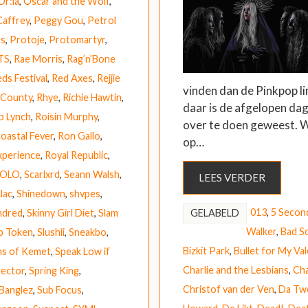
Or:la
,
Oscar and the Wolf
,
Caffrey
,
Peggy Gou
,
Petrol
us
,
Protoje
,
Protomartyr
,
TS
,
Rae Morris
,
Rag’n’Bone
ds Festival
,
Red Axes
,
Rejjie
vinden dan de Pinkpop li
 County
,
Rhye
,
Richie Hawtin
,
daar is de afgelopen dag
b Lynch
,
Roisin Murphy
,
over te doen geweest. W
Coastal Fever
,
Ron Gallo
,
op…
xperience
,
Royal Republic
,
HOLO
,
Scarlxrd
,
Seann Walsh
,
LEES VERDER
lac
,
Shinedown
,
shvpes
,
013
,
5 Secon
ndred
,
Skinny Girl Diet
,
Slam
GELABELD
Walker
,
Bad S
p Token
,
Slushii
,
Sneakbo
,
Bizkit Park
,
Bullet for My Va
ns of Kemet
,
Speak Low if
Charlie and the Lesbians
,
Cha
ector
,
Spring King
,
Christof van der Ven
,
Da Tw
 Banglez
,
Sub Focus
,