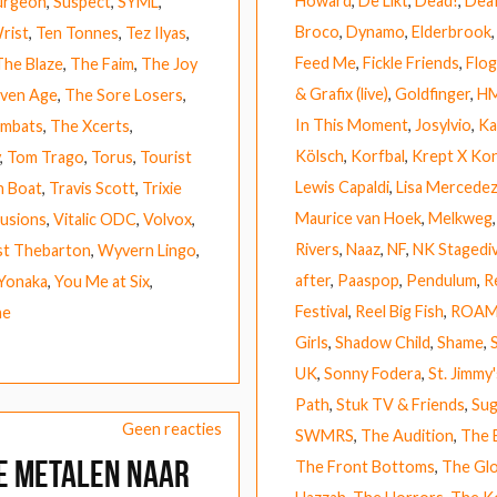
Howard
,
De Likt
,
Dead!
,
Dea
urgeon
,
Suspect
,
SYML
,
Broco
,
Dynamo
,
Elderbrook
rist
,
Ten Tonnes
,
Tez Ilyas
,
Feed Me
,
Fickle Friends
,
Flog
The Blaze
,
The Faim
,
The Joy
& Grafix (live)
,
Goldfinger
,
H
ven Age
,
The Sore Losers
,
In This Moment
,
Josylvio
,
Ka
mbats
,
The Xcerts
,
Kölsch
,
Korfbal
,
Krept X Ko
,
Tom Trago
,
Torus
,
Tourist
Lewis Capaldi
,
Lisa Mercede
h Boat
,
Travis Scott
,
Trixie
Maurice van Hoek
,
Melkweg
lusions
,
Vitalic ODC
,
Volvox
,
Rivers
,
Naaz
,
NF
,
NK Stagediv
t Thebarton
,
Wyvern Lingo
,
after
,
Paaspop
,
Pendulum
,
R
Yonaka
,
You Me at Six
,
Festival
,
Reel Big Fish
,
ROA
ne
Girls
,
Shadow Child
,
Shame
,
UK
,
Sonny Fodera
,
St. Jimmy'
Path
,
Stuk TV & Friends
,
Sug
Geen reacties
SWMRS
,
The Audition
,
The 
e metalen naar
The Front Bottoms
,
The Glo