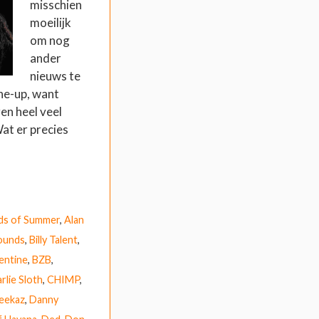
misschien
moeilijk
om nog
ander
nieuws te
ne-up, want
en heel veel
at er precies
ds of Summer
,
Alan
ounds
,
Billy Talent
,
lentine
,
BZB
,
rlie Sloth
,
CHIMP
,
eekaz
,
Danny