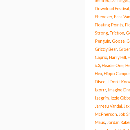
Semtex
,
DJ Target
Download Festival
Ebenezer
,
Ecca Van
Floating Points
,
Fl
Strong
,
Friction
,
G
Penguin
,
Goose
,
G
Grizzly Bear
,
Groen
Caprio
,
Harry Hill
,
H
ic3
,
Headie One
,
He
Hex
,
Hippo Campu
Disco
,
I Don't Kn
Igorrr
,
Imagine Dr
Izegrim
,
Izzie Gibb
Jarreau Vandal
,
Jax
McPherson
,
Job Si
Maus
,
Jordan Rake