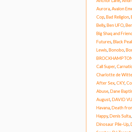
Anchor Lane
,
Andr
Aurora
,
Avalon Em
Cop
,
Bad Religion
,
Belly
,
Ben UFO
,
Ben
Big Shaq and Frien
Futures
,
Black Pea
Lewis
,
Bonobo
,
Bor
BROCKHAMPTO
Call Super
,
Carnati
Charlotte de Witt
After Sex
,
CKY
,
Co
Abuse
,
Dane Bapti
August
,
DAVID V
Havana
,
Death fro
Happy
,
Denis Sulta
Dinosaur Pile-Up
,