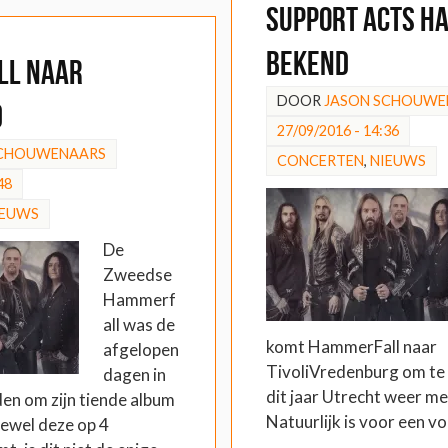
Support acts H
bekend
ll naar
DOOR
JASON SCHOUWE
d
27/09/2016 - 14:36
SCHOUWENAARS
CONCERTEN
,
NIEUWS
48
IEUWS
De
Zweedse
Hammerf
all was de
komt HammerFall naar
afgelopen
TivoliVredenburg om te 
dagen in
dit jaar Utrecht weer me
den om zijn tiende album
Natuurlijk is voor een 
ewel deze op 4