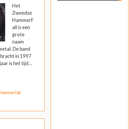
Het
Zweedse
HammerF
all is een
grote
naam
metal. De band
 bracht in 1997
jaar is het tijd…
Hammerfall