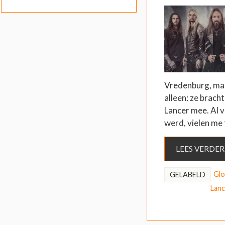
Vredenburg, maa
alleen: ze brac
Lancer mee. Al v
werd, vielen me
LEES VERDER
Gl
GELABELD
Lanc