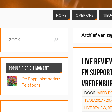
HOME
OVER ONS
NIEU
Archief van
ta
LIVE REVI
POPULAIR OP DIT MOMENT
en support
De Poppunkmoeder:
Vredenbu
Telefoons
DOOR
JARED P
18/01/2017 - 20:
LIVE REVIEW
,
R