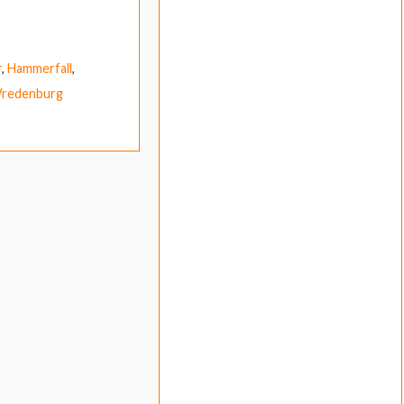
r
,
Hammerfall
,
Vredenburg