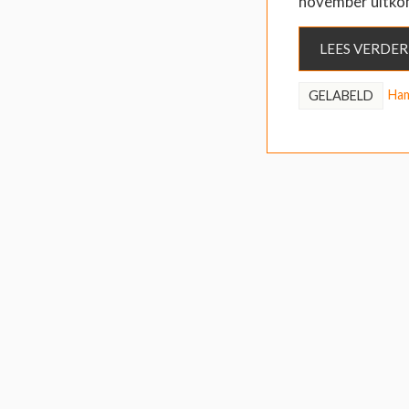
november uitkomt
LEES VERDER
Ham
GELABELD