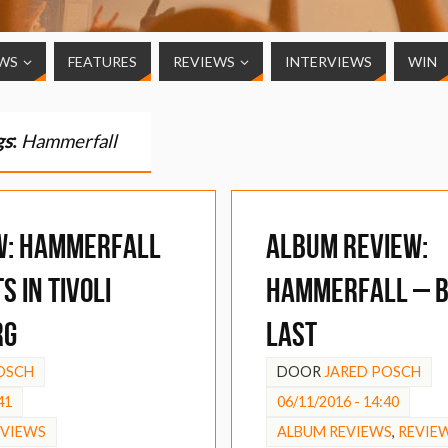
WS
FEATURES
REVIEWS
INTERVIEWS
WIN
gs
:
Hammerfall
EW: HammerFall
ALBUM REVIEW:
s in Tivoli
HammerFall – B
rg
Last
OSCH
DOOR
JARED POSCH
41
06/11/2016 - 14:40
EVIEWS
ALBUM REVIEWS
,
REVIE