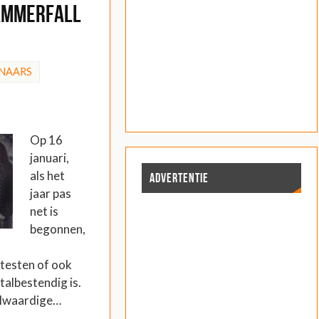
ammerfall
NAARS
Op 16
januari,
als het
ADVERTENTIE
jaar pas
net is
begonnen,
testen of ook
talbestendig is.
volwaardige…