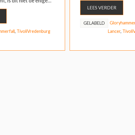
, is dit niet de enige…
LEES VERDER
Gloryhamme
GELABELD
merfall
,
TivoliVredenburg
Lancer
,
Tivoli