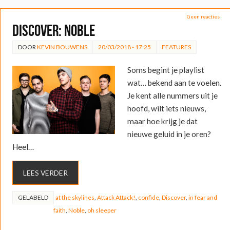
Geen reacties
DISCOVER: Noble
DOOR
KEVIN BOUWENS
20/03/2018 - 17:25
FEATURES
Soms begint je playlist
wat… bekend aan te voelen.
Je kent alle nummers uit je
hoofd, wilt iets nieuws,
maar hoe krijg je dat
nieuwe geluid in je oren?
Heel…
LEES VERDER
GELABELD
at the skylines
,
Attack Attack!
,
confide
,
Discover
,
in fear and
faith
,
Noble
,
oh sleeper