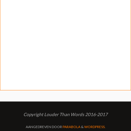
Copyright Louder Than Words 2016-2017
AANGEDREVEN DOOR
PARABOLA
&
WORDPRESS.