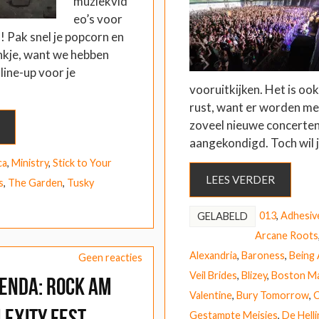
muziekvid
eo’s voor
! Pak snel je popcorn en
ankje, want we hebben
line-up voor je
vooruitkijken. Het is o
rust, want er worden me
zoveel nieuwe concerten
aangekondigd. Toch wil 
ca
,
Ministry
,
Stick to Your
LEES VERDER
s
,
The Garden
,
Tusky
013
,
Adhesiv
GELABELD
Arcane Roots
Alexandria
,
Baroness
,
Being 
Geen reacties
Veil Brides
,
Blizey
,
Boston M
enda: Rock am
Valentine
,
Bury Tomorrow
,
C
lexity Fest,
Gestampte Meisjes
,
De Helli