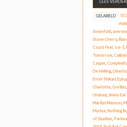
LEES VERDER
01
GELABELD
Aski
Sevenfold
,
aversio
Stone Cherry
,
Blan
Count Feat. Ice-T
,
Tomorrow
,
Caliban
Casper
,
Complexity
De Helling
,
Disent
Enter Shikari
,
Epica
Charlotte
,
Gorillaz
Undead
,
Jimmy Eat
Marilyn Manson
,
M
Myrkur
,
Nothing B
of Slumber
,
Parkwa
2018
,
Poil
,
Raf Ca