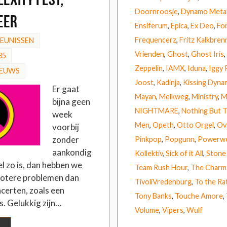
Doornroosje
,
Dynamo Metal
eer
Ensiferum
,
Epica
,
Ex Deo
,
Fo
Frequencerz
,
Fritz Kalkbren
HEUNISSEN
Vrienden
,
Ghost
,
Ghost Iris
,
35
Zeppelin
,
IAMX
,
Iduna
,
Iggy
IEUWS
Joost
,
Kadinja
,
Kissing Dyna
Er gaat
Mayan
,
Melkweg
,
Ministry
,
M
bijna geen
NIGHTMARE
,
Nothing But 
week
Men
,
Opeth
,
Otto Orgel
,
Ove
voorbij
zonder
Pinkpop
,
Popgunn
,
Powerwo
aankondig
Kollektiv
,
Sick of it All
,
Stone
el zo is, dan hebben we
Team Rush Hour
,
The Charm 
grotere problemen dan
TivoliVredenburg
,
To the Ra
certen, zoals een
Tony Banks
,
Touche Amore
,
s. Gelukkig zijn…
Volume
,
Vipers
,
Wulf