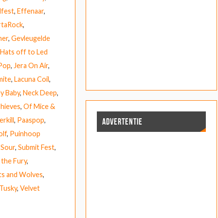
fest
,
Effenaar
,
rtaRock
,
ner
,
Gevleugelde
Hats off to Led
 Pop
,
Jera On Air
,
mite
,
Lacuna Coil
,
y Baby
,
Neck Deep
,
Thieves
,
Of Mice &
rkill
,
Paaspop
,
ADVERTENTIE
lf
,
Puinhoop
 Sour
,
Submit Fest
,
the Fury
,
ts and Wolves
,
Tusky
,
Velvet