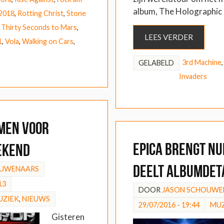
album, The Holographic 
 2018
,
Rotting Christ
,
Stone
,
Thirty Seconds to Mars
,
LEES VERDER
1
,
Vola
,
Walking on Cars
,
3rd Machine
GELABELD
Invaders
men voor
Epica brengt nu
ekend
deelt albumdet
OUWENAARS
13
DOOR
JASON SCHOUWE
UZIEK
,
NIEUWS
29/07/2016 - 19:44
MUZ
Gisteren