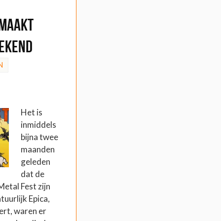
 maakt
bekend
N
Het is
inmiddels
bijna twee
maanden
geleden
dat de
etal Fest zijn
uurlijk Epica,
ert, waren er