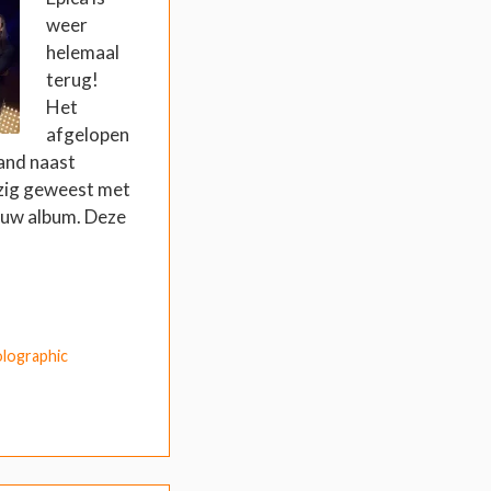
weer
helemaal
terug!
Het
afgelopen
band naast
ezig geweest met
euw album. Deze
lographic