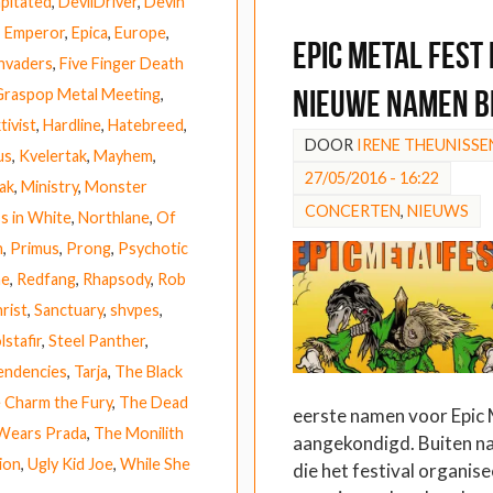
pitated
,
DevilDriver
,
Devin
,
Emperor
,
Epica
,
Europe
,
Epic Metal Fest
Invaders
,
Five Finger Death
nieuwe namen 
Graspop Metal Meeting
,
tivist
,
Hardline
,
Hatebreed
,
DOOR
IRENE THEUNISSE
us
,
Kvelertak
,
Mayhem
,
27/05/2016 - 16:22
ak
,
Ministry
,
Monster
CONCERTEN
,
NIEUWS
s in White
,
Northlane
,
Of
h
,
Primus
,
Prong
,
Psychotic
he
,
Redfang
,
Rhapsody
,
Rob
rist
,
Sanctuary
,
shvpes
,
lstafir
,
Steel Panther
,
Tendencies
,
Tarja
,
The Black
 Charm the Fury
,
The Dead
eerste namen voor Epic M
 Wears Prada
,
The Monilith
aangekondigd. Buiten nat
ion
,
Ugly Kid Joe
,
While She
die het festival organise