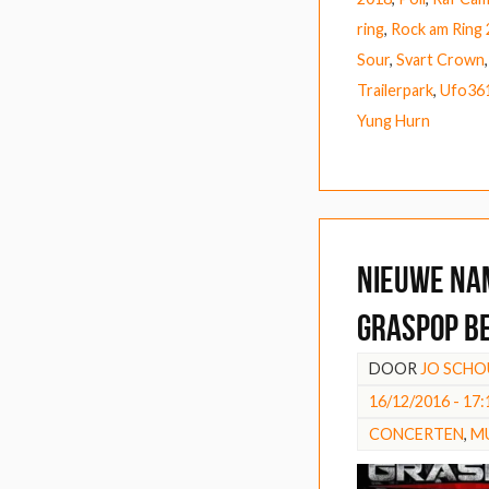
ring
,
Rock am Ring
Sour
,
Svart Crown
Trailerpark
,
Ufo36
Yung Hurn
Nieuwe na
Graspop b
DOOR
JO SCH
16/12/2016 - 17:
CONCERTEN
,
M