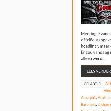
Meeting. Evanes
offciëel aangek
headliner, maar 
Er zou vandaag
alleen werd…
LEES VERDER
Air
GELABELD
Alex
Amorphis
,
Anathe
Baroness
,
chelsea 