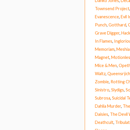
Danko Jones
,
Deca
Townsend Project
Evanescence
,
Evil 
Punch
,
Gotthard
,
Grave Digger
,
Hack
In Flames
,
Inglorio
Memoriam
,
Meshia
Magnet
,
Motionles
Mice & Men
,
Opet
Waltz
,
Queensrÿc
Zombie
,
Rotting Ch
Sinistro
,
Slydigs
,
So
Subrosa
,
Suicidal 
Dahlia Murder
,
The
Daisies
,
The Devil
Deathcult
,
Tribulat