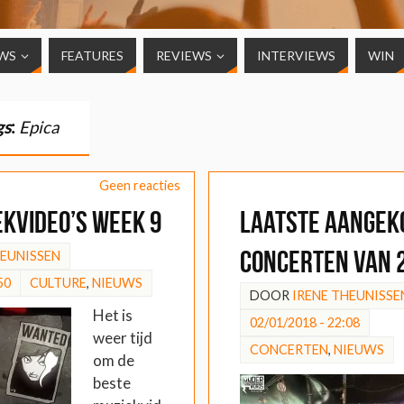
WS
FEATURES
REVIEWS
INTERVIEWS
WIN
gs
:
Epica
Geen reacties
ekvideo’s week 9
Laatste aangek
concerten van 
HEUNISSEN
50
CULTURE
,
NIEUWS
DOOR
IRENE THEUNISSE
Het is
02/01/2018 - 22:08
weer tijd
CONCERTEN
,
NIEUWS
om de
beste