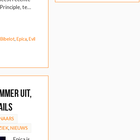
Principle, te…
,
Bibelot
,
Epica
,
Evil
mmer uit,
ails
NAARS
IEK
,
NIEUWS
Epica is