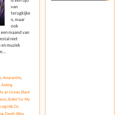
is een tijd
van
terugkijke
n, maar
ook
ok een maand van
estal niet
 en muziek
je…
e
,
Amaranthe
,
,
Asking
As an Ocean
,
Black
anor
,
Bullet for My
raig Hill
,
De
ng
,
Death Alley
,