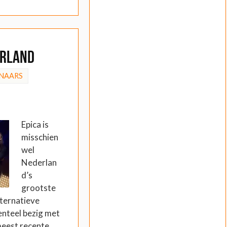
erland
NAARS
Epica is
misschien
wel
Nederlan
d’s
grootste
lternatieve
nteel bezig met
meest recente