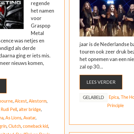
regende
het namen
voor
Graspop
Metal
cence was netjes en
jaar is de Nederlandse 
ondigd als derde
touren ook zeer druk b
daarna ging er iets mis.
het opnemen van een ni
 meer nieuws komen,
zal op 30…
LEES VERDER
Epica
,
The Ho
GELABELD
bourne
,
Alcest
,
Alestorm
,
Principle
 Rudi Pell
,
alter bridge
,
ma
,
As Lions
,
Avatar
,
grin
,
Clutch
,
comeback kid
,