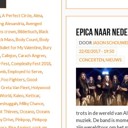
3
,
A Perfect Circle
,
Alma
,
ng Alexandria
,
Avenged
Epica naar Ned
ns crown
,
Bilderbuch
,
Black
ck Mass
,
Body Count
,
Body
DOOR
JASON SCHOUWE
Bullet for My Valentine
,
Bury
22/02/2017 - 19:50
,
Callejon
,
Carach Angren
,
CONCERTEN
,
NIEUWS
 Fest
,
Complexity Fest 2018
,
omb
,
Employed to Serve
,
,
Foo Fighters
,
Good
,
Greta Van Fleet
,
Holywood
 World
,
Kaleo
,
Kettcar
,
eshuggah
,
Milky Chance
,
ut Thieves
,
Oceano
,
Oceans
trots in de wereld van A
muziek. De band is mome
y Drive
,
Pinkpop
,
Pinkpop
zijn wereldtour om het 
mora
,
Rise Against
,
rock am