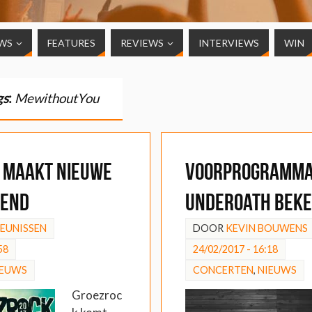
WS
FEATURES
REVIEWS
INTERVIEWS
WIN
gs
:
MewithoutYou
 maakt nieuwe
Voorprogramm
kend
Underoath bek
HEUNISSEN
DOOR
KEVIN BOUWENS
58
24/02/2017 - 16:18
IEUWS
CONCERTEN
,
NIEUWS
Groezroc