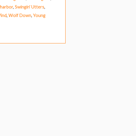
harbor
,
Swingin' Utters
,
ind
,
Wolf Down
,
Young