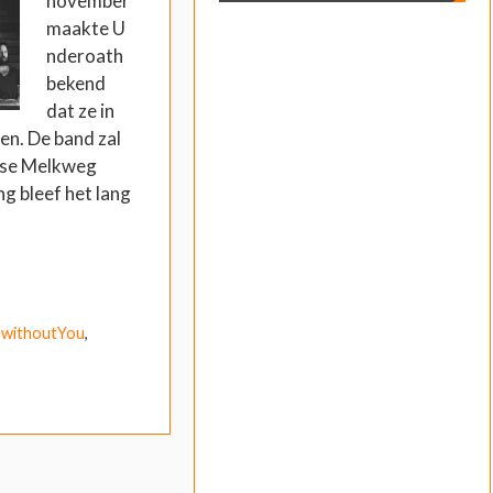
november
maakte U
nderoath
bekend
dat ze in
n. De band zal
mse Melkweg
g bleef het lang
withoutYou
,