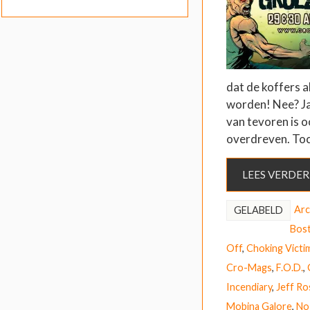
dat de koffers 
worden! Nee? J
van tevoren is o
overdreven. Toc
LEES VERDER
Arc
GELABELD
Bos
Off
,
Choking Victi
Cro-Mags
,
F.O.D.
,
Incendiary
,
Jeff R
Mobina Galore
,
No