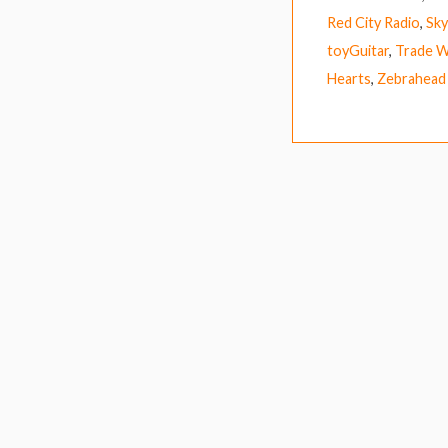
Red City Radio
,
Sky
toyGuitar
,
Trade W
Hearts
,
Zebrahead