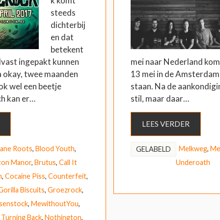
k komt
steeds
dichterbij
en dat
betekent
alvast ingepakt kunnen
mei naar Nederland kome
a okay, twee maanden
13 mei in de Amsterda
ok wel een beetje
staan. Na de aankondigin
h kan er…
stil, maar daar…
LEES VERDER
ane Roots
,
Blood Youth
,
Melkweg
,
Me
GELABELD
ton Manor
,
Brutus
,
Call It
Underoath
m
,
Cocaine Piss
,
Counterfeit
,
Gorilla Biscuits
,
Groezrock
,
osenstock
,
MewithoutYou
,
 Turning Back
,
Nothington
,