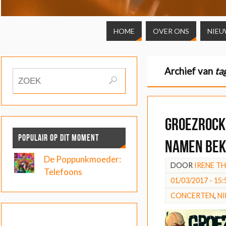
HOME
OVER ONS
NIEU
Archief van
ta
Groezrock
POPULAIR OP DIT MOMENT
namen be
De Poppunkmoeder:
DOOR
IRENE T
Telefoons
01/03/2017 - 15:
CONCERTEN
,
N