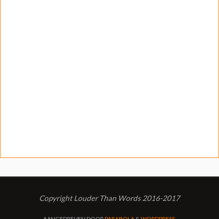
Copyright Louder Than Words 2016-2017
AANGEDREVEN DOOR
PARABOLA
&
WORDPRESS.