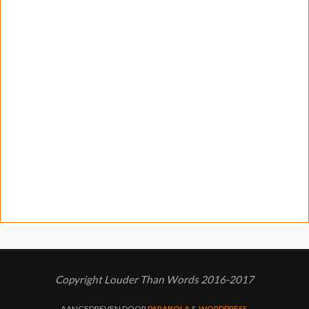
Copyright Louder Than Words 2016-2017
AANGEDREVEN DOOR
PARABOLA
&
WORDPRESS.