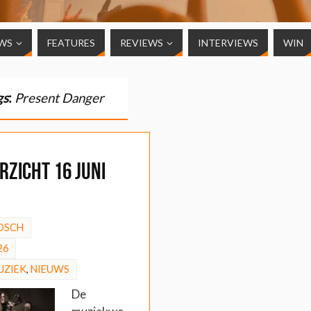
WS
FEATURES
REVIEWS
INTERVIEWS
WIN
gs
:
Present Danger
zicht 16 juni
OSCH
26
UZIEK
,
NIEUWS
De