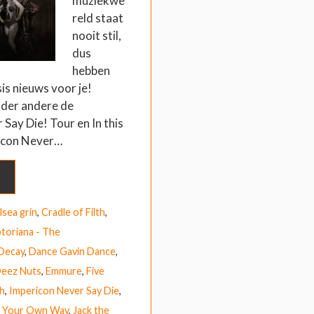
muziekwe
reld staat
nooit stil,
dus
hebben
is nieuws voor je!
der andere de
Say Die! Tour en In this
icon Never…
lsea grin
,
Cradle of Filth
,
toriana - The
Decay
,
Dance Gavin Dance
,
eez Nuts
,
Emmure
,
Five
h
,
Impericon Never Say Die
,
n Your Own Way
,
Jack the