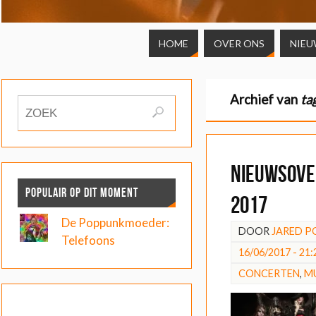
HOME
OVER ONS
NIEU
Archief van
ta
Nieuwsover
POPULAIR OP DIT MOMENT
2017
De Poppunkmoeder:
DOOR
JARED P
Telefoons
16/06/2017 - 21:
CONCERTEN
,
M