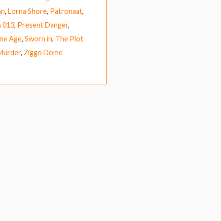
an
,
Lorna Shore
,
Patronaat
,
 013
,
Present Danger
,
one Age
,
Sworn in
,
The Plot
 Murder
,
Ziggo Dome