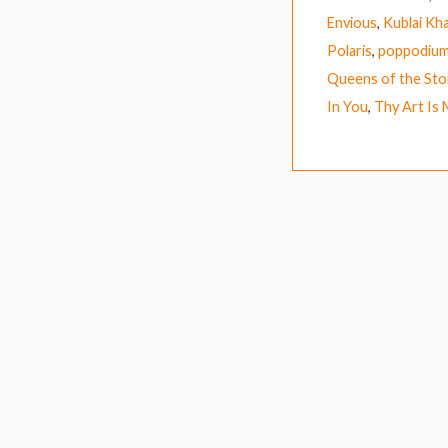
Envious
,
Kublai Kh
Polaris
,
poppodium
Queens of the St
In You
,
Thy Art Is