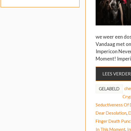
we weer een dos
Vandaag met on
Impericon Never 
Moment! Imper
LEES VERDER
che
GELABELD
Cryp
Seductiveness Of 
Dear Desolation
,
D
Finger Death Punc
In This Moment
,
I