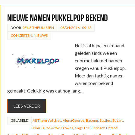
Nieuwe namen Pukkelpop bekend
DOOR
IRENE THEUNISSEN
08/04/2016 - 09:42
CONCERTEN
,
NIEUWS
Het is al bijna een maand
geleden sinds we een
enorme bak met namen
kregen vanuit Pukkelpop.
Meer dan tachtig namen
waren toen bekend
gemaakt. Gelukkig was dat nog lang…
LEES VERDER
GELABELD
All Them Witches
,
AlunaGeorge
,
Basenji
,
Battles
,
Bazart
,
Brian Fallon & the Crowes
,
Cage The Elephant
,
Detroit