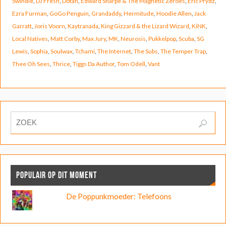
Swindle
,
DJ Fresh
,
Dotan
,
Edward Sharpe & The Magnetic Zeroes
,
Eric Prydz
,
Ezra Furman
,
GoGo Penguin
,
Grandaddy
,
Hermitude
,
Hoodie Allen
,
Jack
Garratt
,
Joris Voorn
,
Kaytranada
,
King Gizzard & the Lizard Wizard
,
KiNK
,
Local Natives
,
Matt Corby
,
Max Jury
,
MK
,
Neurosis
,
Pukkelpop
,
Scuba
,
SG
Lewis
,
Sophia
,
Soulwax
,
Tchami
,
The Internet
,
The Subs
,
The Temper Trap
,
Thee Oh Sees
,
Thrice
,
Tiggs Da Author
,
Tom Odell
,
Vant
POPULAIR OP DIT MOMENT
De Poppunkmoeder: Telefoons