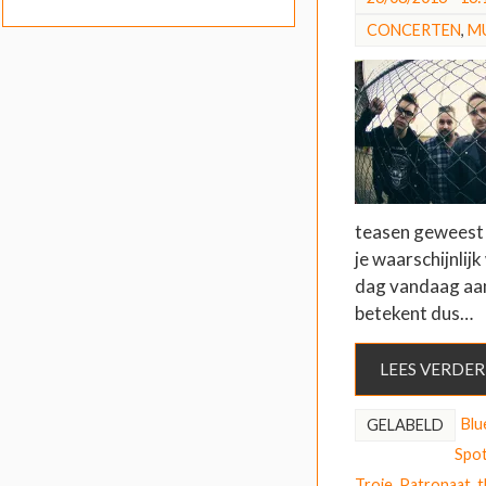
CONCERTEN
,
M
teasen geweest 
je waarschijnlijk
dag vandaag aa
betekent dus…
LEES VERDER
Blu
GELABELD
Spo
Troje
,
Patronaat
,
t