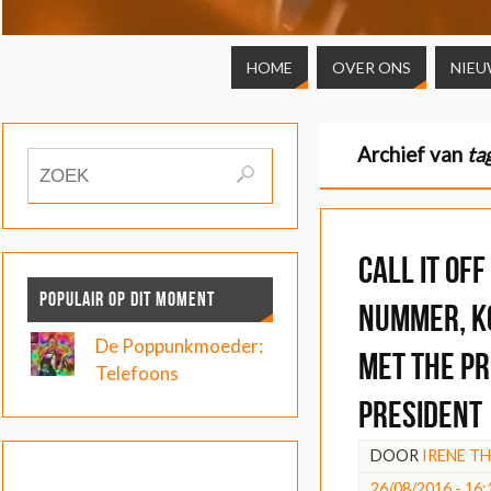
HOME
OVER ONS
NIEU
Archief van
ta
Call It Of
POPULAIR OP DIT MOMENT
nummer, k
De Poppunkmoeder:
met The Pr
Telefoons
President
DOOR
IRENE T
26/08/2016 - 16: