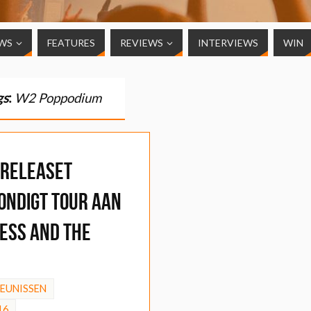
WS
FEATURES
REVIEWS
INTERVIEWS
WIN
gs
:
W2 Poppodium
f releaset
ondigt tour aan
ess and the
HEUNISSEN
16