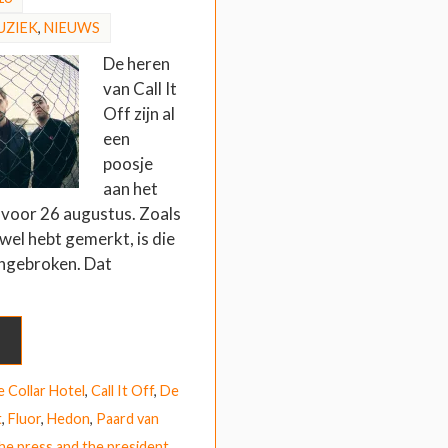
UZIEK
,
NIEUWS
De heren
van Call It
Off zijn al
een
poosje
aan het
voor 26 augustus. Zoals
 wel hebt gemerkt, is die
ngebroken. Dat
e Collar Hotel
,
Call It Off
,
De
t
,
Fluor
,
Hedon
,
Paard van
he press and the president
,