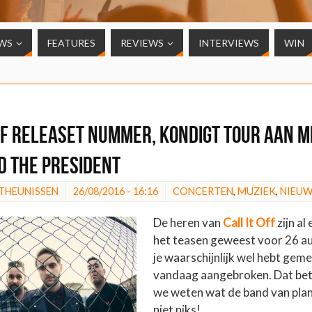
WS
FEATURES
REVIEWS
INTERVIEWS
WIN
Off releaset nummer, kondigt tour aan m
d the President
 THEUNISSEN
26/08/2016 - 16:16
CONCERTEN
,
MUZIEK
,
NIEU
De heren van
Call It Off
zijn al
het teasen geweest voor 26 au
je waarschijnlijk wel hebt geme
vandaag aangebroken. Dat bet
we weten wat de band van plan
niet niks!