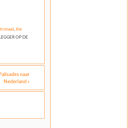
tronaat
,
the
EGGER OP DE
Palisades naar
Nederland
»