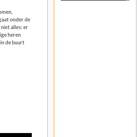
komen,
gaat onder de
niet alles: er
ige heren
 in de buurt