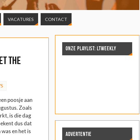
VACATURES
CONTACT
ONZE PLAYLIST: LTWEEKLY
et The
WS
 een poosje aan
gustus. Zoals
rkt, is die dag
ekent dus dat
 was en het is
ADVERTENTIE