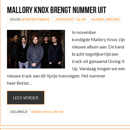
Mallory Knox brengt nummer uit
DOOR
KEVIN BOUWENS
20/01/2017 - 12:49
MUZIEK
,
NIEUWS
In november
kondigde Mallory Knox zijn
nieuwe album aan. De band
bracht tegelijkertijd een
track uit genaamd Giving It
Up. Vandaag mogen we een
nieuwe track aan dit lijstje toevoegen. Het nummer
heet Better…
LEES VERDER
GELABELD
Mallory Knox
,
Wired