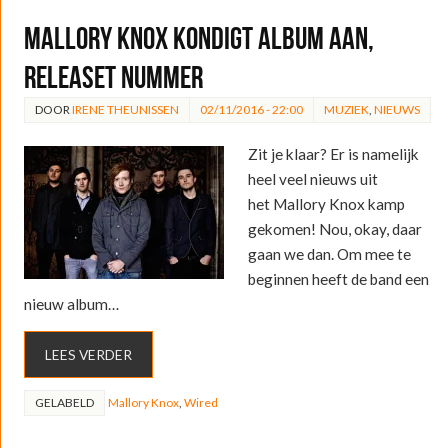
Mallory Knox kondigt album aan,
releaset nummer
DOOR
IRENE THEUNISSEN
02/11/2016 - 22:00
MUZIEK
,
NIEUWS
Zit je klaar? Er is namelijk
heel veel nieuws uit
het Mallory Knox kamp
gekomen! Nou, okay, daar
gaan we dan. Om mee te
beginnen heeft de band een
nieuw album…
LEES VERDER
GELABELD
Mallory Knox
,
Wired