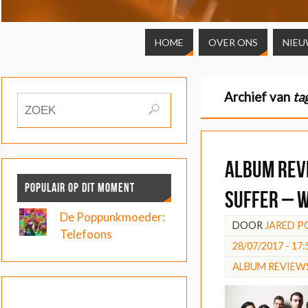
HOME
OVER ONS
NIEU
Archief van
ta
ALBUM REV
POPULAIR OP DIT MOMENT
Suffer – 
De Poppunkmoeder:
DOOR
JARED P
Telefoons
28/07/2017 - 17:
ALBUM REVIEW