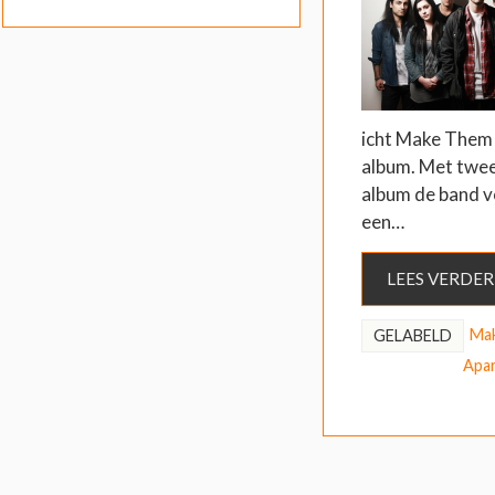
icht Make Them 
album. Met twee
album de band ve
een…
LEES VERDER
Mak
GELABELD
Apa