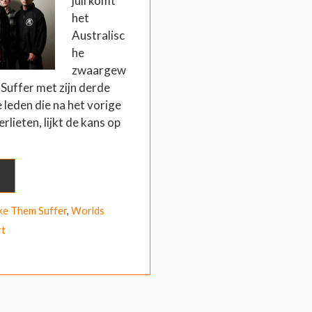
juli komt
het
Australisc
he
zwaargew
Suffer met zijn derde
 leden die na het vorige
rlieten, lijkt de kans op
e Them Suffer
,
Worlds
rt