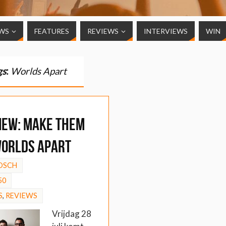
WS
FEATURES
REVIEWS
INTERVIEWS
WIN
gs
:
Worlds Apart
IEW: Make Them
Worlds Apart
OSCH
50
S
,
REVIEWS
Vrijdag 28