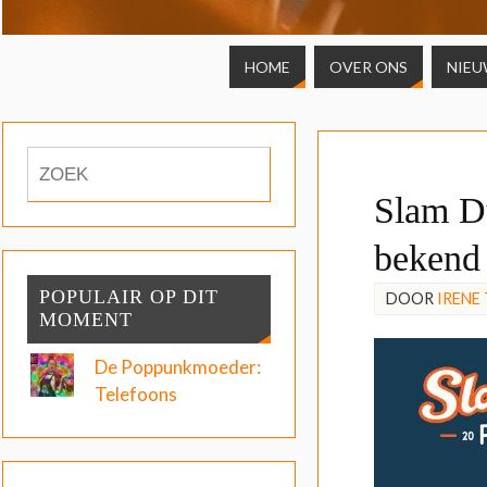
HOME
OVER ONS
NIEU
Slam D
bekend
POPULAIR OP DIT
DOOR
IRENE
MOMENT
De Poppunkmoeder:
Telefoons