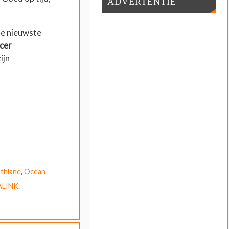
ADVERTENTIE
de nieuwste
cer
zijn
thlane
,
Ocean
LINK
.