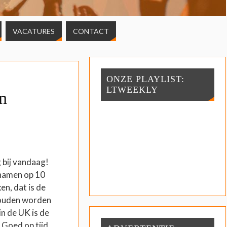
VACATURES
CONTACT
ONZE PLAYLIST:
LTWEEKLY
n
 bij vandaag!
 namen op 10
en, dat is de
ouden worden
n de UK is de
 Goed op tijd,