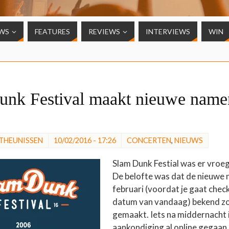
WS
FEATURES
REVIEWS
INTERVIEWS
WIN
unk Festival maakt nieuwe name
 THEUNISSEN
10/02/2016 - 17:26
CONCERTEN
,
NIEUWS
Slam Dunk Festial was er vroeg
De belofte was dat de nieuwe
februari (voordat je gaat check
datum van vandaag) bekend z
gemaakt. Iets na middernacht i
aankondiging al online gegaan.