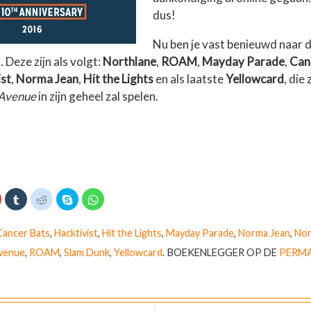
dus!
Nu ben je vast benieuwd naar 
Deze zijn als volgt:
Northlane
,
ROAM
,
Mayday Parade
,
Can
ist
,
Norma Jean
,
Hit the Lights
en als laatste
Yellowcard
, die 
Avenue
in zijn geheel zal spelen.
K
K
K
D
K
l
l
e
l
i
i
l
i
k
k
k
e
k
o
o
o
n
o
Cancer Bats
,
Hacktivist
,
Hit the Lights
,
Mayday Parade
,
Norma Jean
,
Nor
m
m
m
o
m
o
o
t
p
t
venue
,
ROAM
,
Slam Dunk
,
Yellowcard
.
BOEKENLEGGER OP DE
PERMA
p
p
e
S
e
G
T
d
k
d
o
u
e
y
e
o
m
l
p
l
g
b
e
e
e
l
n
(
n
e
r
m
W
o