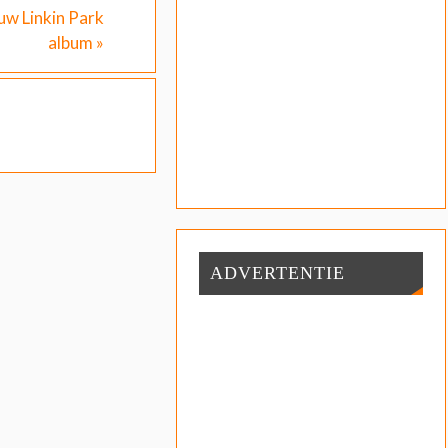
uw Linkin Park
album
»
ADVERTENTIE