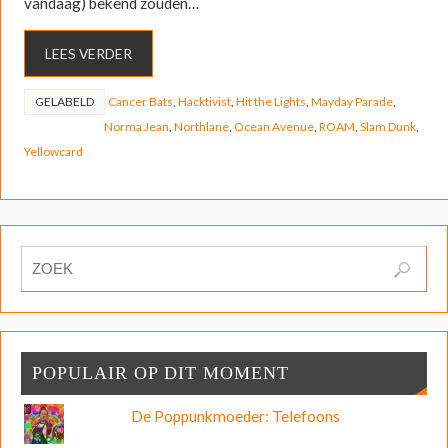
vandaag) bekend zouden…
LEES VERDER
GELABELD
Cancer Bats
,
Hacktivist
,
Hit the Lights
,
Mayday Parade
,
Norma Jean
,
Northlane
,
Ocean Avenue
,
ROAM
,
Slam Dunk
,
Yellowcard
POPULAIR OP DIT MOMENT
De Poppunkmoeder: Telefoons