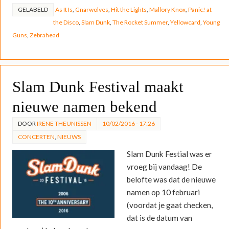
GELABELD
As It Is
,
Gnarwolves
,
Hit the Lights
,
Mallory Knox
,
Panic! at
the Disco
,
Slam Dunk
,
The Rocket Summer
,
Yellowcard
,
Young
Guns
,
Zebrahead
Slam Dunk Festival maakt
nieuwe namen bekend
DOOR
IRENE THEUNISSEN
10/02/2016 - 17:26
CONCERTEN
,
NIEUWS
Slam Dunk Festial was er
vroeg bij vandaag! De
belofte was dat de nieuwe
namen op 10 februari
(voordat je gaat checken,
dat is de datum van