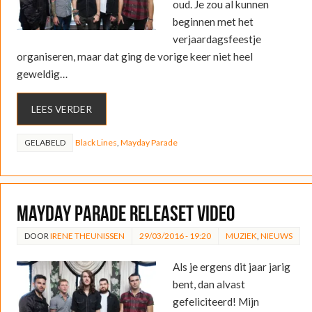
oud. Je zou al kunnen
beginnen met het
verjaardagsfeestje
organiseren, maar dat ging de vorige keer niet heel
geweldig…
LEES VERDER
GELABELD
Black Lines
,
Mayday Parade
Mayday Parade releaset video
DOOR
IRENE THEUNISSEN
29/03/2016 - 19:20
MUZIEK
,
NIEUWS
Als je ergens dit jaar jarig
bent, dan alvast
gefeliciteerd! Mijn