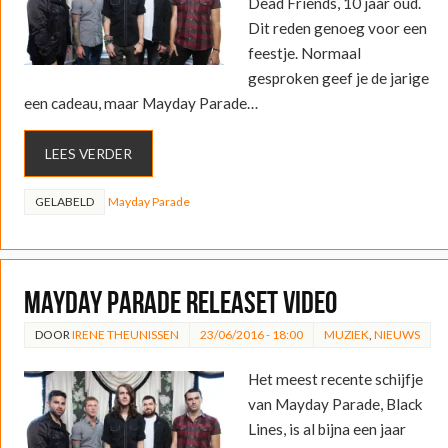
Dead Friends, 10 jaar oud.
Dit reden genoeg voor een
feestje. Normaal
gesproken geef je de jarige
een cadeau, maar Mayday Parade…
LEES VERDER
GELABELD
Mayday Parade
Mayday Parade releaset video
DOOR
IRENE THEUNISSEN
23/06/2016 - 18:00
MUZIEK
,
NIEUWS
Het meest recente schijfje
van Mayday Parade, Black
Lines, is al bijna een jaar