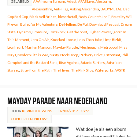
GELABELD
A Wilhealm Scream
,
Adept
,
AFAS Live
,
Alestorm
,
Alexisonfire
,
Anti-Flag
,
Asking Alexandria
,
BABYMETAL
,
Bad
Cop Bad Cop
,
Black Veil Brides
,
blessthefall
,
Body Count ft. Ice T
,
Brutality Will
Prevail
,
Bullet for My Valentine
,
De Helling
,
De Pul
,
Download Festival
,
Dream
State
,
Dynamo
,
Emmure
,
FortaRock
,
Get the Shot
,
Higher Power
,
Igorrr
,
In
This Moment
,
Jera On Air
,
Knocked Loose
,
Less Than Jake
,
Limp Bizkit
,
Lionheart
,
Marilyn Manson
,
Mayday Parade
,
Meshuggah
,
Metropool
,
Miss
May I
,
Modern Life is War
,
Nasty
,
Neck Deep
,
Parkway Drive
,
Patronaat
,
Phil
Campbell and the Bastard Sons
,
Rise Against
,
Satanic Surfers
,
Satyricon
,
Starset
,
Stray from the Path
,
The Hives
,
The Pink Slips
,
Waterparks
,
WSTR
Mayday Parade naar Nederland
DOOR
KEVIN BOUWENS
07/03/2017 - 18:51
CONCERTEN
,
NIEUWS
Wat doe je als een album
dit jaar tien wordt? Juist, je