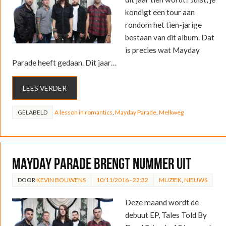
kondigt een tour aan
rondom het tien-jarige
bestaan van dit album. Dat
is precies wat Mayday
Parade heeft gedaan. Dit jaar…
LEES VERDER
GELABELD
A lesson in romantics
,
Mayday Parade
,
Melkweg
Mayday Parade brengt nummer uit
DOOR
KEVIN BOUWENS
10/11/2016 - 22:32
MUZIEK
,
NIEUWS
Deze maand wordt de
debuut EP, Tales Told By