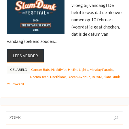
vroeg bij vandaag! De
belofte was dat de nieuwe
namen op 10 februari
(voordat je gaat checken,
dat is de datum van
vandaag) bekend zouden…
LEES VERDER
GELABELD
Cancer Bats
,
Hacktivist
,
Hit the Lights
,
Mayday Parade
,
Norma Jean
,
Northlane
,
Ocean Avenue
,
ROAM
,
Slam Dunk
,
Yellowcard