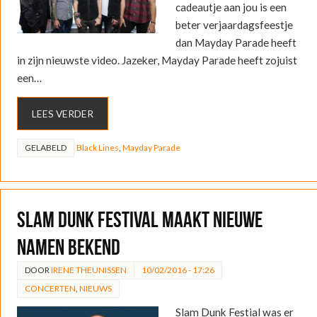
cadeautje aan jou is een
beter verjaardagsfeestje
dan Mayday Parade heeft
in zijn nieuwste video. Jazeker, Mayday Parade heeft zojuist
een…
LEES VERDER
GELABELD
Black Lines
,
Mayday Parade
Slam Dunk Festival maakt nieuwe
namen bekend
DOOR
IRENE THEUNISSEN
10/02/2016 - 17:26
CONCERTEN
,
NIEUWS
Slam Dunk Festial was er