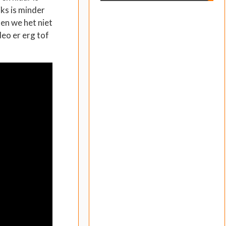
ks is minder
ten we het niet
eo er erg tof