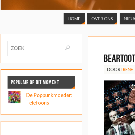
HOME
OVER ONS
NIEU
Beartoot
DOOR
IRENE
POPULAIR OP DIT MOMENT
De Poppunkmoeder:
Telefoons