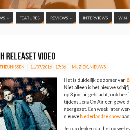
WS
FEATURES
REVIEWS
INTERVIEWS
WIN
h releaset video
 THEUNISSEN
11/07/2016 - 17:36
MUZIEK
,
NIEUWS
Het is duidelijk de zomer van
B
Niet alleen is het nieuwe schijf
op 3 juni uitgebracht, ook heef
tijdens Jera On Air een geweld
neergezet. Een week later wer
nieuwe
Nederlandse show
aan
Je zou denken dat het nu wel ev