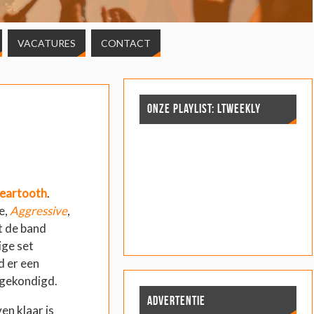
VACATURES
CONTACT
ONZE PLAYLIST: LTWEEKLY
eartooth
.
je,
Aggressive
,
t de band
ige set
d er een
gekondigd.
ADVERTENTIE
en klaar is