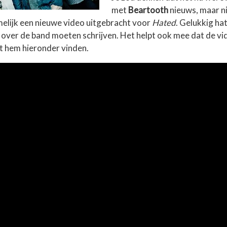
met
Beartooth
nieuws, maar ni
amelijk een nieuwe video uitgebracht voor
Hated
. Gelukkig ha
 over de band moeten schrijven. Het helpt ook mee dat de vid
nt hem hieronder vinden.