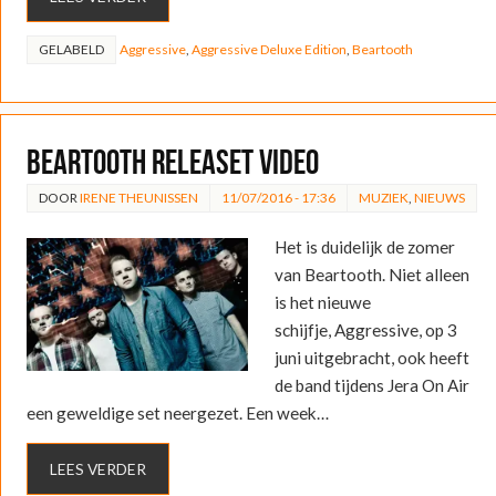
GELABELD
Aggressive
,
Aggressive Deluxe Edition
,
Beartooth
Beartooth releaset video
DOOR
IRENE THEUNISSEN
11/07/2016 - 17:36
MUZIEK
,
NIEUWS
Het is duidelijk de zomer
van Beartooth. Niet alleen
is het nieuwe
schijfje, Aggressive, op 3
juni uitgebracht, ook heeft
de band tijdens Jera On Air
een geweldige set neergezet. Een week…
LEES VERDER