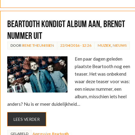
Beartooth kondigt album aan, brengt
nummer uit
DOOR
IRENE THEUNISSEN
22/04/2016 - 12:26
MUZIEK
,
NIEUWS
Een paar dagen geleden
plaatste Beartooth nog een
teaser. Het was onbekend
waar deze teaser voor was:
een nieuw nummer, een
album, misschien iets heel
anders? Nu is er meer duidelijkheid…
LEES VERDER
GELABELD
Aggressive
,
Beartooth