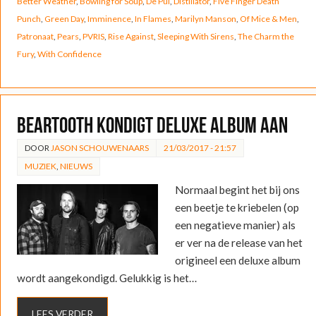
Better Weather
,
Bowling for Soup
,
De Pul
,
Distillator
,
Five Finger Death
Punch
,
Green Day
,
Imminence
,
In Flames
,
Marilyn Manson
,
Of Mice & Men
,
Patronaat
,
Pears
,
PVRIS
,
Rise Against
,
Sleeping With Sirens
,
The Charm the
Fury
,
With Confidence
Beartooth kondigt deluxe album aan
DOOR
JASON SCHOUWENAARS
21/03/2017 - 21:57
MUZIEK
,
NIEUWS
Normaal begint het bij ons
een beetje te kriebelen (op
een negatieve manier) als
er ver na de release van het
origineel een deluxe album
wordt aangekondigd. Gelukkig is het…
LEES VERDER