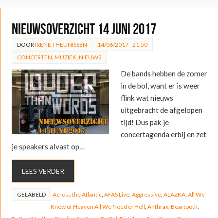
Nieuwsoverzicht 14 juni 2017
DOOR
IRENE THEUNISSEN
14/06/2017 - 21:50
CONCERTEN
,
MUZIEK
,
NIEUWS
De bands hebben de zomer
in de bol, want er is weer
flink wat nieuws
uitgebracht de afgelopen
tijd! Dus pak je
concertagenda erbij en zet
je speakers alvast op…
LEES VERDER
GELABELD
Across the Atlantic
,
AFAS Live
,
Aggressive
,
ALAZKA
,
All We
Know of Heaven All We Need of Hell
,
Anthrax
,
Beartooth
,