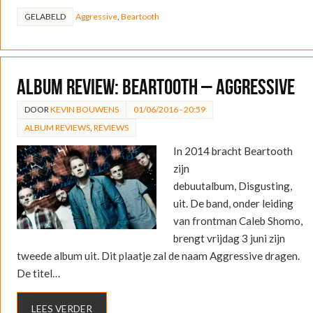
GELABELD
Aggressive
,
Beartooth
ALBUM REVIEW: Beartooth – Aggressive
DOOR
KEVIN BOUWENS
01/06/2016 - 20:59
ALBUM REVIEWS
,
REVIEWS
In 2014 bracht Beartooth
zijn
debuutalbum, Disgusting,
uit. De band, onder leiding
van frontman Caleb Shomo,
brengt vrijdag 3 juni zijn
tweede album uit. Dit plaatje zal de naam Aggressive dragen.
De titel…
LEES VERDER