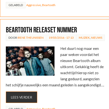
GELABELD
Aggressive
,
Beartooth
Beartooth releaset nummer
DOOR
IRENE THEUNISSEN
19/05/2016 - 17:13
MUZIEK
,
NIEUWS
Het duurt nog maar een
paar weken voordat het
nieuwe Beartooth album
uitkomt. Gelukkig heeft de
wachttijd hierop niet zo
lang geduurd, aangezien
het schijfje nauwelijks een maand geleden is aangekondigd….
LEES VERDER
GELABELD
Aggressive
,
Beartooth