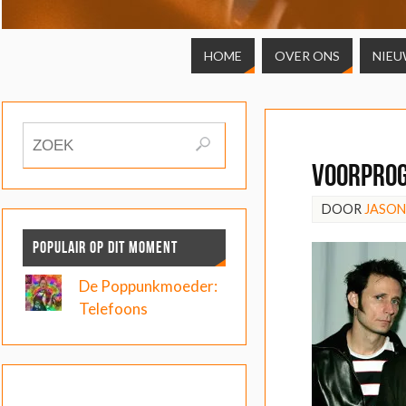
HOME
OVER ONS
NIEU
Voorprog
DOOR
JASO
POPULAIR OP DIT MOMENT
De Poppunkmoeder:
Telefoons