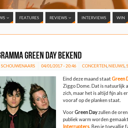
WS
FEATURES
REVIEWS
INTERVIEWS
WIN
ramma Green Day bekend
N SCHOUWENAARS
04/01/2017 - 20:46
CONCERTEN
,
NIEUWS
,
Eind deze maand staat
Green 
Ziggo Dome. Dat is natuurlijk a
zich, maar het is altijd fijn als e
vooraf op de planken staat.
Voor
Green Day
zullen de oren
publiek warm worden gemaak
Interrupters
. Ben je toevallig 