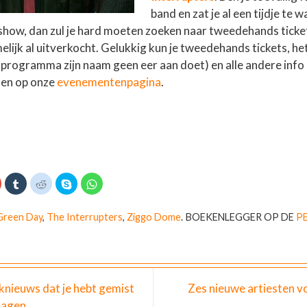
band en zat je al een tijdje te 
how, dan zul je hard moeten zoeken naar tweedehands ticket
elijk al uitverkocht. Gelukkig kun je tweedehands tickets, he
rprogramma zijn naam geen eer aan doet) en alle andere info 
den op onze
evenementenpagina
.
K
K
K
D
K
l
l
e
l
i
i
l
i
k
k
k
e
k
o
o
o
n
o
Green Day
,
The Interrupters
,
Ziggo Dome
.
BOEKENLEGGER OP DE
P
m
m
m
o
m
o
o
t
p
t
p
p
e
S
e
G
T
d
k
d
o
u
e
y
e
o
m
l
p
l
g
b
e
e
e
l
n
(
n
knieuws dat je hebt gemist
Zes nieuwe artiesten 
e
r
m
W
o
+
t
e
o
p
dagen
e
t
r
W