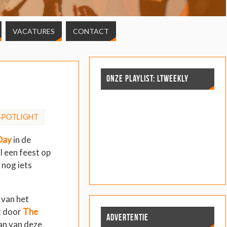
VACATURES
CONTACT
ONZE PLAYLIST: LTWEEKLY
SPOTLIGHT
Day
in de
l een feest op
r nog iets
 van het
t door
The
ADVERTENTIE
fan van deze