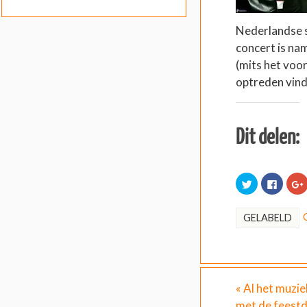
Nederlandse s
concert is nam
(mits het voo
optreden vin
Dit delen:
K
K
l
l
l
i
i
i
k
k
o
o
GELABELD
m
m
t
t
e
e
d
d
e
e
l
l
e
e
n
n
l
«
Al het muzie
m
o
e
p
met de feest
t
F
t