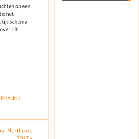
wachten op een
s: het
t tijdschema
over dit
ERMALINK
.
voor Northcote
2017
»