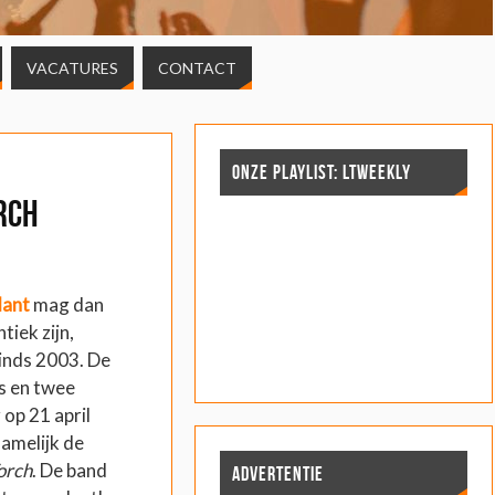
VACATURES
CONTACT
ONZE PLAYLIST: LTWEEKLY
rch
dant
mag dan
tiek zijn,
sinds 2003. De
s en twee
op 21 april
namelijk de
orch
. De band
ADVERTENTIE