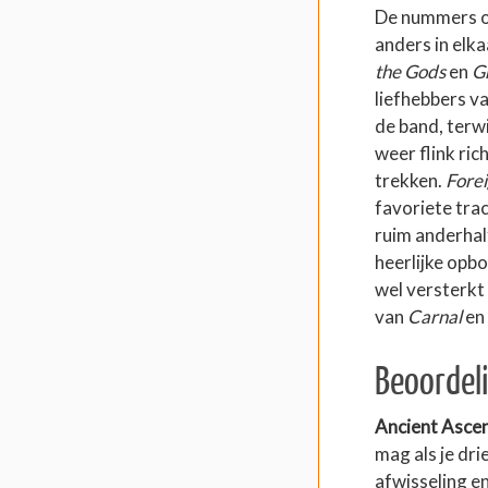
De nummers op
anders in elk
the Gods
en
G
liefhebbers v
de band,
terwi
weer flink rich
trekken.
Forei
favoriete tra
ruim anderhal
heerlijke opb
wel versterkt
van
Carnal
en 
Beoordel
Ancient Asce
mag als je dri
afwisseling en