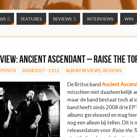
UWS
FEATURES
REVIEWS
INTERVIEWS
WIN
VIEW: Ancient Ascendant – Raise the To
 POSCH
20/04/2017 - 13:11
ALBUM REVIEWS
,
REVIEWS
De Britse band
Ancient Ascen
misschien niet daadwerkelijk an
maar de band bestaat toch al 
band heeft sinds 2008 drie EP’
albums gereleased en mag hier 
nog een album bij tellen. Dit is 
releasedatum voor
Raise the T