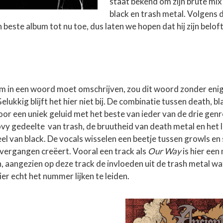
staat bekend om zijn brute mix
black en trash metal. Volgens d
jn beste album tot nu toe, dus laten we hopen dat hij zijn belo
bum in een woord moet omschrijven, zou dit woord zonder enig
Gelukkig blijft het hier niet bij. De combinatie tussen death, b
oor een uniek geluid met het beste van ieder van de drie genr
vy gedeelte van trash, de bruutheid van death metal en het l
el van black. De vocals wisselen een beetje tussen growls en
ergangen creëert. Vooral een track als
Our Way
is hier een
 aangezien op deze track de invloeden uit de trash metal wat 
ier echt het nummer lijken te leiden.