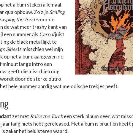
 het album steken allemaal
aar qua opbouw.
Zo zijn
Scaling
rasping the Torch
voor de
an de wat meer trashy kant van
jl een nummer als
Carnal
juist
ting de black metal lijkt te
gn Skies
is misschien wel mijn
ck op het album, aangezien de
f minuut lange intro een
ouw geeft die misschien nog
 wordt door de sterke outro
het hele nummer aardig wat melodische trekjes heeft.
ing
ndant
zet met
Raise the Torch
een sterk album neer, wat miss
e jaar lang niets hebt gereleased. Het album is bruut en heef
 is zeker het beluisteren waard.