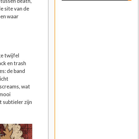
 tussen death,
e site van de
ften waar
e twijfel
lack en trash
es: de band
icht
 screams, wat
 mooi
subtieler zijn