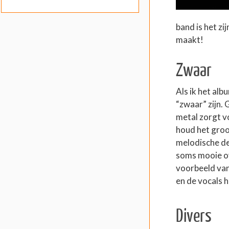
band is het zi
maakt!
Zwaar
Als ik het al
“zwaar” zijn. 
metal zorgt v
houd het groo
melodische de
soms mooie ov
voorbeeld van,
en de vocals h
Divers