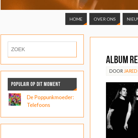
HOME
OVER ONS
NIE
ALBUM RE
DOOR
JARED
POPULAIR OP DIT MOMENT
De Poppunkmoeder:
Telefoons