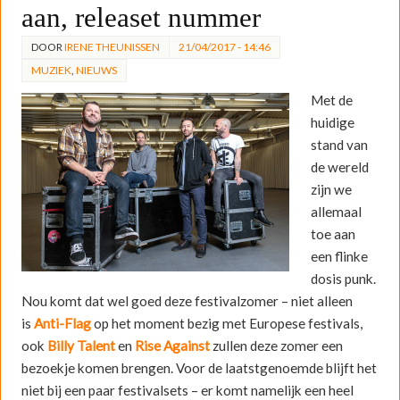
aan, releaset nummer
DOOR
IRENE THEUNISSEN
21/04/2017 - 14:46
MUZIEK
,
NIEUWS
Met de
huidige
stand van
de wereld
zijn we
allemaal
toe aan
een flinke
dosis punk.
Nou komt dat wel goed deze festivalzomer – niet alleen
is
Anti-Flag
op het moment bezig met Europese festivals,
ook
Billy Talent
en
Rise Against
zullen deze zomer een
bezoekje komen brengen. Voor de laatstgenoemde blijft het
niet bij een paar festivalsets – er komt namelijk een heel