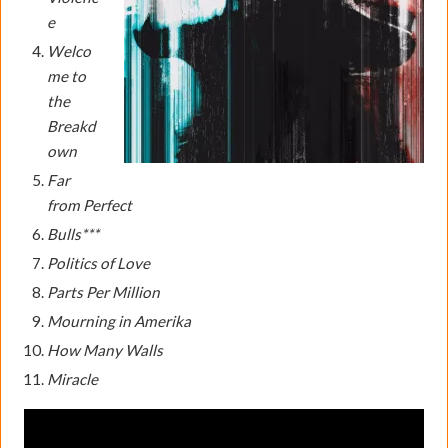
e
Welco
me to
the
Breakd
own
Far
from Perfect
Bulls***
Politics of Love
Parts Per Million
Mourning in Amerika
How Many Walls
Miracle