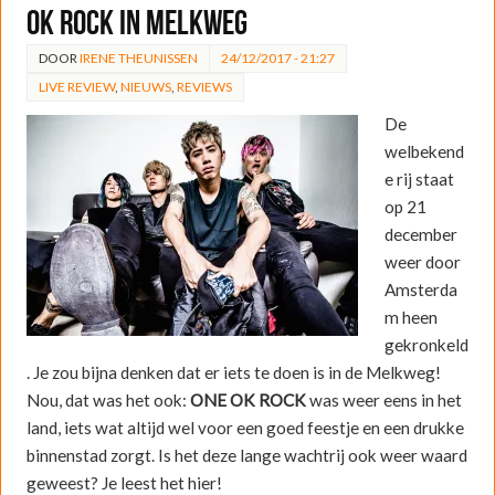
OK ROCK in Melkweg
DOOR
IRENE THEUNISSEN
24/12/2017 - 21:27
LIVE REVIEW
,
NIEUWS
,
REVIEWS
De
welbekend
e rij staat
op 21
december
weer door
Amsterda
m heen
gekronkeld
. Je zou bijna denken dat er iets te doen is in de Melkweg!
Nou, dat was het ook:
ONE OK ROCK
was weer eens in het
land, iets wat altijd wel voor een goed feestje en een drukke
binnenstad zorgt. Is het deze lange wachtrij ook weer waard
geweest? Je leest het hier!