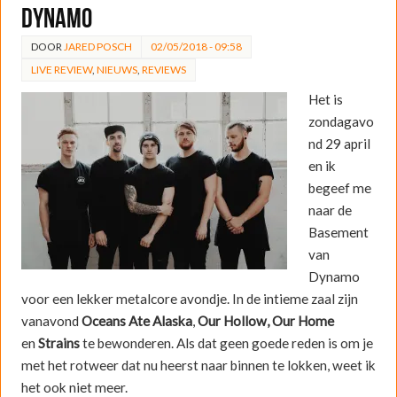
Dynamo
DOOR
JARED POSCH
02/05/2018 - 09:58
LIVE REVIEW
,
NIEUWS
,
REVIEWS
Het is
zondagavo
nd 29 april
en ik
begeef me
naar de
Basement
van
Dynamo
voor een lekker metalcore avondje. In de intieme zaal zijn
vanavond
Oceans Ate Alaska
,
Our Hollow, Our Home
en
Strains
te bewonderen. Als dat geen goede reden is om je
met het rotweer dat nu heerst naar binnen te lokken, weet ik
het ook niet meer.