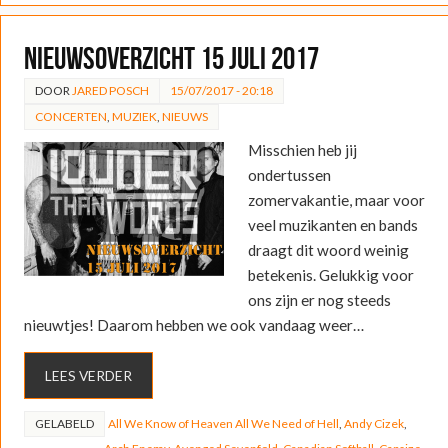
Nieuwsoverzicht 15 juli 2017
DOOR
JARED POSCH
15/07/2017 - 20:18
CONCERTEN
,
MUZIEK
,
NIEUWS
Misschien heb jij
ondertussen
zomervakantie, maar voor
veel muzikanten en bands
draagt dit woord weinig
betekenis. Gelukkig voor
ons zijn er nog steeds
nieuwtjes! Daarom hebben we ook vandaag weer…
LEES VERDER
GELABELD
All We Know of Heaven All We Need of Hell
,
Andy Cizek
,