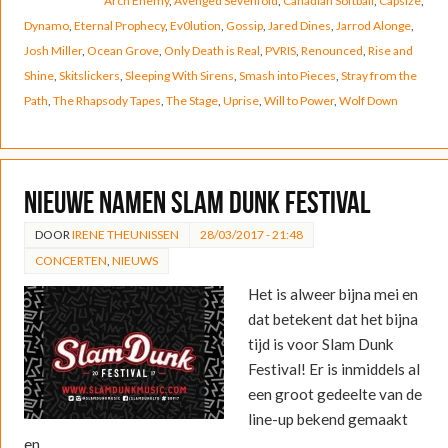
Arch Enemy
,
Avenged Sevenfold
,
Canadian Softball
,
Capsize
,
Dynamo
,
Eternal Prophecy
,
Ev0lution
,
Gossip
,
Jared Dines
,
Jarrod Alonge
,
Josh Miller
,
Ocean Grove
,
Only Death is Real
,
PVRIS
,
Renounced
,
Rise and
Shine
,
Skitslickers
,
Sleeping With Sirens
,
Smash into Pieces
,
Stray from the
Path
,
The Rhapsody Tapes
,
The Stage
,
Uprise
,
Will to Power
,
Wolf Down
Nieuwe namen Slam Dunk Festival
DOOR
IRENE THEUNISSEN
28/03/2017 - 21:48
CONCERTEN
,
NIEUWS
Het is alweer bijna mei en
dat betekent dat het bijna
tijd is voor Slam Dunk
Festival! Er is inmiddels al
een groot gedeelte van de
line-up bekend gemaakt
en…