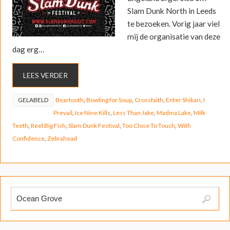
Slam Dunk North in Leeds
te bezoeken. Vorig jaar viel
mij de organisatie van deze
dag erg…
LEES VERDER
GELABELD
Beartooth
,
Bowling for Soup
,
Crossfaith
,
Enter Shikari
,
I
Prevail
,
Ice Nine Kills
,
Less Than Jake
,
Madina Lake
,
Milk
Teeth
,
Reel Big Fish
,
Slam Dunk Festival
,
Too Close To Touch
,
With
Confidence
,
Zebrahead