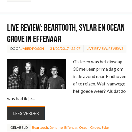
LIVE REVIEW: Beartooth, Sylar en Ocean
Grove in Effenaar
DOOR
JARED POSCH
31/05/2017 - 22:07
LIVE REVIEW
,
REVIEWS
Gisteren was het dinsdag
30 mei, een prima dag om
in de avond naar Eindhoven
af te reizen. Wat, vanwege
het goede weer? Als dat zo
was had ik je…
LEES VERDER
GELABELD
Beartooth
,
Dynamo
,
Effenaar
,
Ocean Grove
,
Sylar