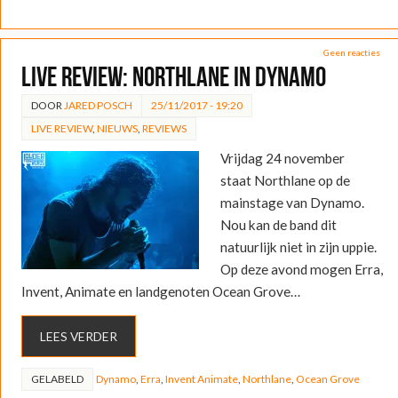
Geen reacties
LIVE REVIEW: Northlane in Dynamo
DOOR
JARED POSCH
25/11/2017 - 19:20
LIVE REVIEW
,
NIEUWS
,
REVIEWS
Vrijdag 24 november
staat Northlane op de
mainstage van Dynamo.
Nou kan de band dit
natuurlijk niet in zijn uppie.
Op deze avond mogen Erra,
Invent, Animate en landgenoten Ocean Grove…
LEES VERDER
GELABELD
Dynamo
,
Erra
,
Invent Animate
,
Northlane
,
Ocean Grove