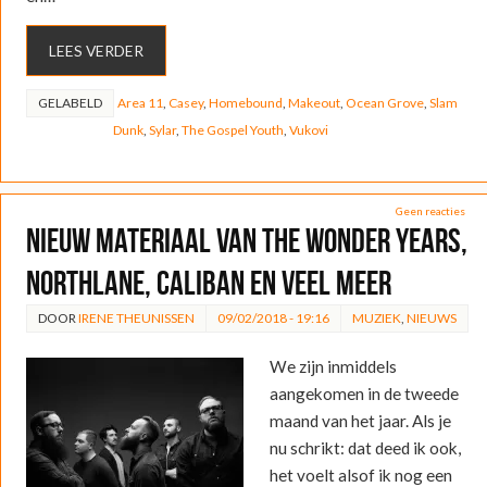
LEES VERDER
GELABELD
Area 11
,
Casey
,
Homebound
,
Makeout
,
Ocean Grove
,
Slam
Dunk
,
Sylar
,
The Gospel Youth
,
Vukovi
Geen reacties
Nieuw materiaal van The Wonder Years,
Northlane, Caliban en veel meer
DOOR
IRENE THEUNISSEN
09/02/2018 - 19:16
MUZIEK
,
NIEUWS
We zijn inmiddels
aangekomen in de tweede
maand van het jaar. Als je
nu schrikt: dat deed ik ook,
het voelt alsof ik nog een