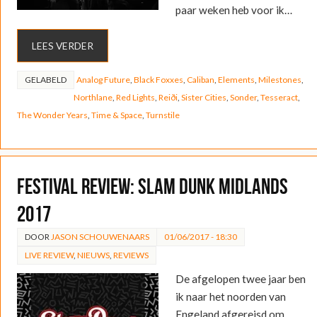
paar weken heb voor ik…
LEES VERDER
GELABELD
Analog Future
,
Black Foxxes
,
Caliban
,
Elements
,
Milestones
,
Northlane
,
Red Lights
,
Reiði
,
Sister Cities
,
Sonder
,
Tesseract
,
The Wonder Years
,
Time & Space
,
Turnstile
Festival Review: Slam Dunk Midlands
2017
DOOR
JASON SCHOUWENAARS
01/06/2017 - 18:30
LIVE REVIEW
,
NIEUWS
,
REVIEWS
De afgelopen twee jaar ben
ik naar het noorden van
Engeland afgereisd om