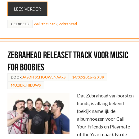
LEES VERDER
GELABELD
Walk the Plank
,
Zebrahead
Zebrahead releaset track voor Music
for Boobies
DOOR
JASON SCHOUWENAARS
14/02/2016 - 20:39
MUZIEK
,
NIEUWS
Dat Zebrahead van borsten
houdt, is allang bekend
(bekijk namelijk de
albumhoezen voor Call
Your Friends en Playmate
of the Year maar). Nu de