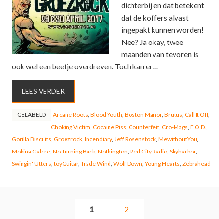
dichterbij en dat betekent
dat de koffers alvast
ingepakt kunnen worden!
Nee? Ja okay, twee
maanden van tevoren is
ook wel een beetje overdreven. Toch kan er…
LEES VERDER
GELABELD
Arcane Roots
,
Blood Youth
,
Boston Manor
,
Brutus
,
Call It Off
,
Choking Victim
,
Cocaine Piss
,
Counterfeit
,
Cro-Mags
,
F.O.D.
,
Gorilla Biscuits
,
Groezrock
,
Incendiary
,
Jeff Rosenstock
,
MewithoutYou
,
Mobina Galore
,
No Turning Back
,
Nothington
,
Red City Radio
,
Skyharbor
,
Swingin' Utters
,
toyGuitar
,
Trade Wind
,
Wolf Down
,
Young Hearts
,
Zebrahead
1
2