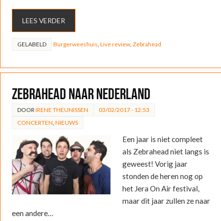
LEES VERDER
GELABELD
Burgerweeshuis
,
Live review
,
Zebrahead
Zebrahead naar Nederland
DOOR
IRENE THEUNISSEN
03/02/2017 - 12:53
CONCERTEN
,
NIEUWS
Een jaar is niet compleet
als Zebrahead niet langs is
geweest! Vorig jaar
stonden de heren nog op
het Jera On Air festival,
maar dit jaar zullen ze naar
een andere…