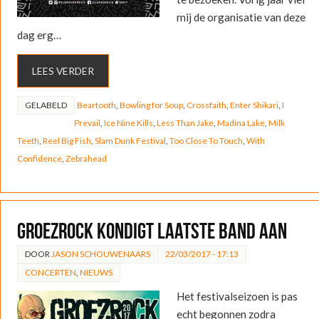
mij de organisatie van deze
dag erg…
LEES VERDER
GELABELD
Beartooth
,
Bowling for Soup
,
Crossfaith
,
Enter Shikari
,
I
Prevail
,
Ice Nine Kills
,
Less Than Jake
,
Madina Lake
,
Milk
Teeth
,
Reel Big Fish
,
Slam Dunk Festival
,
Too Close To Touch
,
With
Confidence
,
Zebrahead
Groezrock kondigt laatste band aan
DOOR
JASON SCHOUWENAARS
22/03/2017 - 17:13
CONCERTEN
,
NIEUWS
Het festivalseizoen is pas
echt begonnen zodra