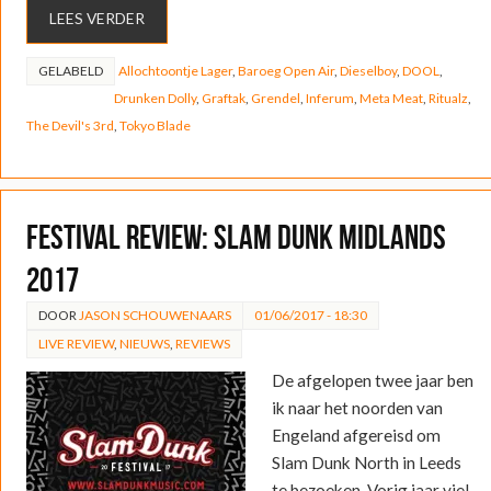
LEES VERDER
GELABELD
Allochtoontje Lager
,
Baroeg Open Air
,
Dieselboy
,
DOOL
,
Drunken Dolly
,
Graftak
,
Grendel
,
Inferum
,
Meta Meat
,
Ritualz
,
The Devil's 3rd
,
Tokyo Blade
Festival Review: Slam Dunk Midlands
2017
DOOR
JASON SCHOUWENAARS
01/06/2017 - 18:30
LIVE REVIEW
,
NIEUWS
,
REVIEWS
De afgelopen twee jaar ben
ik naar het noorden van
Engeland afgereisd om
Slam Dunk North in Leeds
te bezoeken. Vorig jaar viel