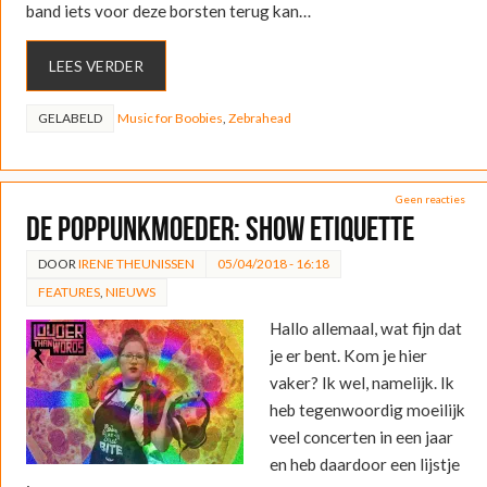
band iets voor deze borsten terug kan…
LEES VERDER
GELABELD
Music for Boobies
,
Zebrahead
Geen reacties
De Poppunkmoeder: Show etiquette
DOOR
IRENE THEUNISSEN
05/04/2018 - 16:18
FEATURES
,
NIEUWS
Hallo allemaal, wat fijn dat
je er bent. Kom je hier
vaker? Ik wel, namelijk. Ik
heb tegenwoordig moeilijk
veel concerten in een jaar
en heb daardoor een lijstje