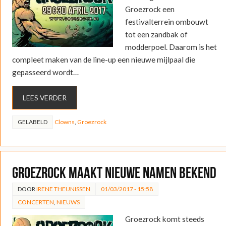
Groezrock een
festivalterrein ombouwt
tot een zandbak of
modderpoel. Daarom is het
compleet maken van de line-up een nieuwe mijlpaal die
gepasseerd wordt…
LEES VERDER
GELABELD
Clowns
,
Groezrock
Groezrock maakt nieuwe namen bekend
DOOR
IRENE THEUNISSEN
01/03/2017 - 15:58
CONCERTEN
,
NIEUWS
Groezrock komt steeds