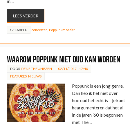
in…
LEES VERDER
GELABELD
concerten
,
Poppunkmoeder
Waarom poppunk niet oud kan worden
DOOR
IRENE THEUNISSEN
02/11/2017 - 17:40
FEATURES
,
NIEUWS
Poppunk is een jong genre.
Dan heb ik het niet over
hoe oud het echt is – je kunt
beargumenteren dat het al
in de jaren ’60 is begonnen
met The…