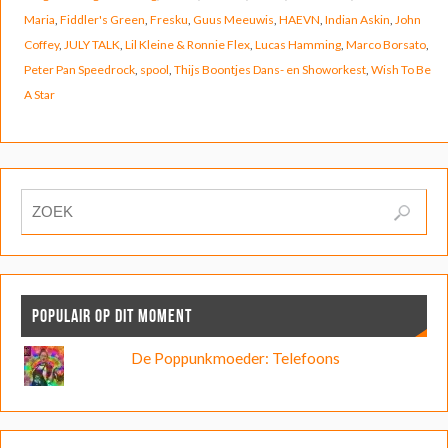
Maria
,
Fiddler's Green
,
Fresku
,
Guus Meeuwis
,
HAEVN
,
Indian Askin
,
John
Coffey
,
JULY TALK
,
Lil Kleine & Ronnie Flex
,
Lucas Hamming
,
Marco Borsato
,
Peter Pan Speedrock
,
spool
,
Thijs Boontjes Dans- en Showorkest
,
Wish To Be
A Star
POPULAIR OP DIT MOMENT
De Poppunkmoeder: Telefoons