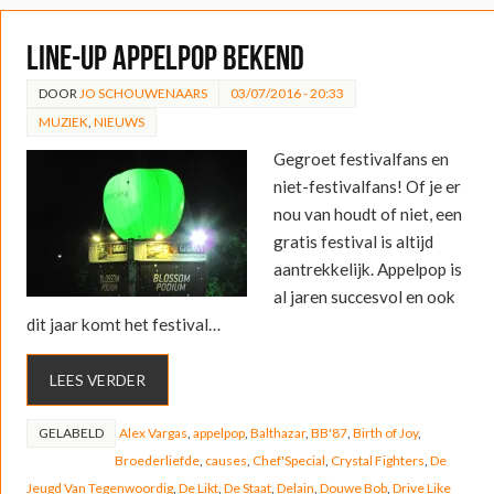
Line-up Appelpop bekend
DOOR
JO SCHOUWENAARS
03/07/2016 - 20:33
MUZIEK
,
NIEUWS
Gegroet festivalfans en
niet-festivalfans! Of je er
nou van houdt of niet, een
gratis festival is altijd
aantrekkelijk. Appelpop is
al jaren succesvol en ook
dit jaar komt het festival…
LEES VERDER
GELABELD
Alex Vargas
,
appelpop
,
Balthazar
,
BB'87
,
Birth of Joy
,
Broederliefde
,
causes
,
Chef'Special
,
Crystal Fighters
,
De
Jeugd Van Tegenwoordig
,
De Likt
,
De Staat
,
Delain
,
Douwe Bob
,
Drive Like