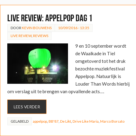
LIVE REVIEW: Appelpop dag 1
DOOR
KEVIN BOUWENS
10/09/2016 - 13:35
LIVE REVIEW
,
REVIEWS
9 en 10 september wordt
de Waalkade in Tiel
omgetoverd tot het druk
bezochte muziekfestival
Appelpop. Natuurlijk is
Louder Than Words hierbij
om verslag uit te brengen van opvallende acts….
LEES VERDER
GELABELD
appelpop
,
BB'87
,
De Likt
,
Drive Like Maria
,
Marco Borsato