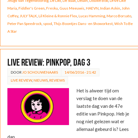
Jeugd Van Tegenwoordig
,
De Likt
,
De Staat
,
Delain
,
Douwe Bob
,
Drive Like
Maria
,
Fiddler's Green
,
Fresku
,
Guus Meeuwis
,
HAEVN
,
Indian Askin
,
John
Coffey
,
JULY TALK
,
Lil Kleine & Ronnie Flex
,
Lucas Hamming
,
Marco Borsato
,
Peter Pan Speedrock
,
spool
,
Thijs Boontjes Dans- en Showorkest
,
Wish To Be
A Star
LIVE REVIEW: Pinkpop, dag 3
DOOR
JO SCHOUWENAARS
14/06/2016 - 21:42
LIVE REVIEW
,
NIEUWS
,
REVIEWS
Het is alweer tijd om
verslag te doen van de
laatste dag van de 47e
editie van Pinkpop. Heb je
nog niet gelezen wat er
allemaal gebeurd is? Lees
dan…