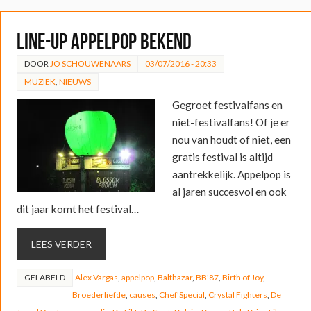
Line-up Appelpop bekend
DOOR
JO SCHOUWENAARS
03/07/2016 - 20:33
MUZIEK
,
NIEUWS
Gegroet festivalfans en
niet-festivalfans! Of je er
nou van houdt of niet, een
gratis festival is altijd
aantrekkelijk. Appelpop is
al jaren succesvol en ook
dit jaar komt het festival…
LEES VERDER
GELABELD
Alex Vargas
,
appelpop
,
Balthazar
,
BB'87
,
Birth of Joy
,
Broederliefde
,
causes
,
Chef'Special
,
Crystal Fighters
,
De