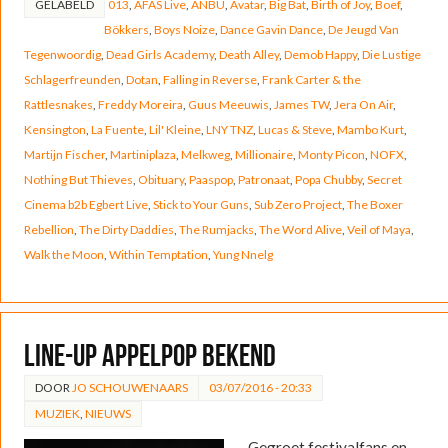
GELABELD
013
,
AFAS Live
,
ANBU
,
Avatar
,
Big Bat
,
Birth of Joy
,
Boef
,
Bökkers
,
Boys Noize
,
Dance Gavin Dance
,
De Jeugd Van
Tegenwoordig
,
Dead Girls Academy
,
Death Alley
,
Demob Happy
,
Die Lustige
Schlagerfreunden
,
Dotan
,
Falling in Reverse
,
Frank Carter & the
Rattlesnakes
,
Freddy Moreira
,
Guus Meeuwis
,
James TW
,
Jera On Air
,
Kensington
,
La Fuente
,
Lil' Kleine
,
LNY TNZ
,
Lucas & Steve
,
Mambo Kurt
,
Martijn Fischer
,
Martiniplaza
,
Melkweg
,
Millionaire
,
Monty Picon
,
NOFX
,
Nothing But Thieves
,
Obituary
,
Paaspop
,
Patronaat
,
Popa Chubby
,
Secret
Cinema b2b Egbert Live
,
Stick to Your Guns
,
Sub Zero Project
,
The Boxer
Rebellion
,
The Dirty Daddies
,
The Rumjacks
,
The Word Alive
,
Veil of Maya
,
Walk the Moon
,
Within Temptation
,
Yung Nnelg
Line-up Appelpop bekend
DOOR
JO SCHOUWENAARS
03/07/2016 - 20:33
MUZIEK
,
NIEUWS
Gegroet festivalfans en