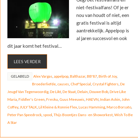
niet-festivalfans! Of je er
nou van houdt of niet, een
gratis festival is altijd
aantrekkelijk. Appelpop is
al jaren succesvol en ook
dit jaar komt het festival…
LEES VERDER
GELABELD
Alex Vargas
,
appelpop
,
Balthazar
,
BB'87
,
Birth of Joy
,
Broederliefde
,
causes
,
Chef'Special
,
Crystal Fighters
,
De
Jeugd Van Tegenwoordig
,
De Likt
,
De Staat
,
Delain
,
Douwe Bob
,
Drive Like
Maria
,
Fiddler's Green
,
Fresku
,
Guus Meeuwis
,
HAEVN
,
Indian Askin
,
John
Coffey
,
JULY TALK
,
Lil Kleine & Ronnie Flex
,
Lucas Hamming
,
Marco Borsato
,
Peter Pan Speedrock
,
spool
,
Thijs Boontjes Dans- en Showorkest
,
Wish To Be
A Star