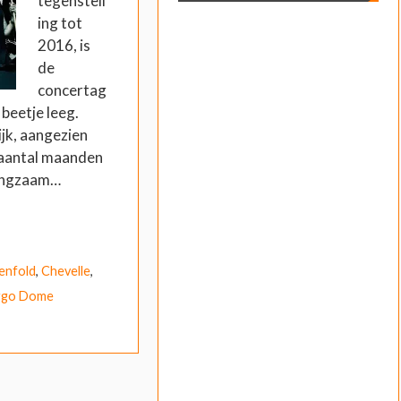
tegenstell
ing tot
2016, is
de
concertag
beetje leeg.
jk, aangezien
 aantal maanden
langzaam…
enfold
,
Chevelle
,
ggo Dome