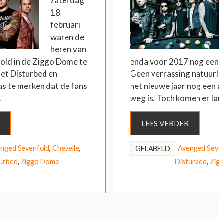
zaterdag
18
februari
waren de
heren van
old in de Ziggo Dome te
enda voor 2017 nog een 
et Disturbed en
Geen verrassing natuurli
as te merken dat de fans
het nieuwe jaar nog een
…
weg is. Toch komen er 
LEES VERDER
nged Sevenfold
,
Chevelle
,
Avenged Sev
GELABELD
urbed
,
Ziggo Dome
Disturbed
,
Zi