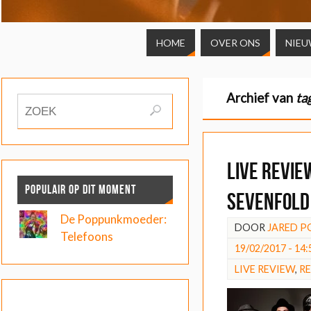
HOME
OVER ONS
NIEU
Archief van
ta
LIVE REVIE
POPULAIR OP DIT MOMENT
Sevenfold 
De Poppunkmoeder:
DOOR
JARED P
Telefoons
19/02/2017 - 14:
LIVE REVIEW
,
R