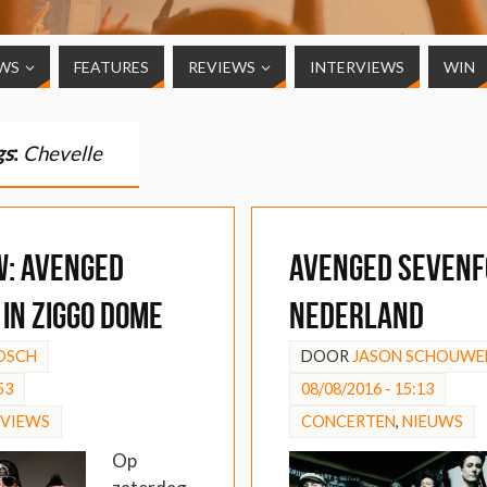
WS
FEATURES
REVIEWS
INTERVIEWS
WIN
gs
:
Chevelle
W: Avenged
Avenged Sevenf
in Ziggo Dome
Nederland
OSCH
DOOR
JASON SCHOUWE
53
08/08/2016 - 15:13
EVIEWS
CONCERTEN
,
NIEUWS
Op