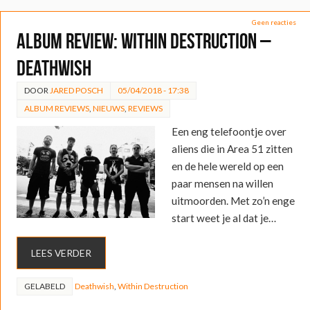
Geen reacties
ALBUM REVIEW: Within Destruction –
Deathwish
DOOR
JARED POSCH
05/04/2018 - 17:38
ALBUM REVIEWS
,
NIEUWS
,
REVIEWS
Een eng telefoontje over
aliens die in Area 51 zitten
en de hele wereld op een
paar mensen na willen
uitmoorden. Met zo’n enge
start weet je al dat je…
LEES VERDER
GELABELD
Deathwish
,
Within Destruction