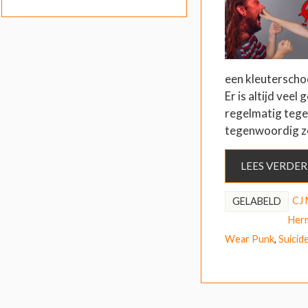
een kleuterscho
Er is altijd veel 
regelmatig tege
tegenwoordig zo
LEES VERDER
CJ
GELABELD
Her
Wear Punk
,
Suicid