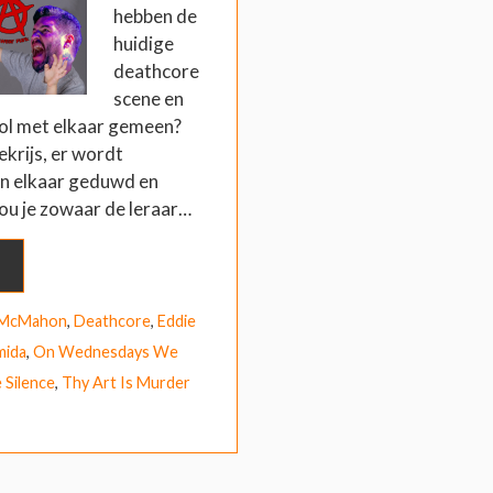
hebben de
huidige
deathcore
scene en
ol met elkaar gemeen?
gekrijs, er wordt
n elkaar geduwd en
u je zowaar de leraar…
 McMahon
,
Deathcore
,
Eddie
mida
,
On Wednesdays We
e Silence
,
Thy Art Is Murder