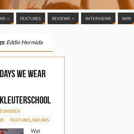
WS
FEATURES
REVIEWS
INTERVIEWS
WIN
gs
:
Eddie Hermida
days We Wear
kleuterschool
HEUNISSEN
30
FEATURES
,
NIEUWS
Wat