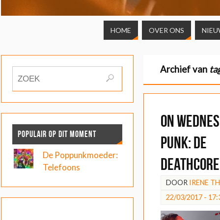
HOME
OVER ONS
NIEU
Archief van
ta
On Wednes
POPULAIR OP DIT MOMENT
Punk: De
De Poppunkmoeder:
deathcore
Telefoons
DOOR
IRENE T
22/03/2017 - 17: