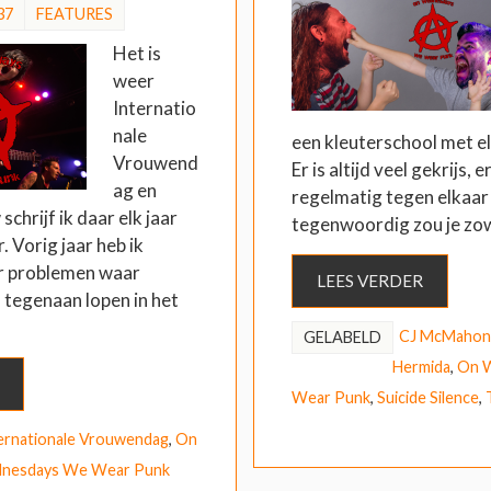
37
FEATURES
Het is
weer
Internatio
nale
een kleuterschool met 
Vrouwend
Er is altijd veel gekrijs, 
ag en
regelmatig tegen elkaa
chrijf ik daar elk jaar
tegenwoordig zou je zo
. Vorig jaar heb ik
r problemen waar
LEES VERDER
 tegenaan lopen in het
CJ McMahon
GELABELD
Hermida
,
On 
Wear Punk
,
Suicide Silence
,
ernationale Vrouwendag
,
On
nesdays We Wear Punk