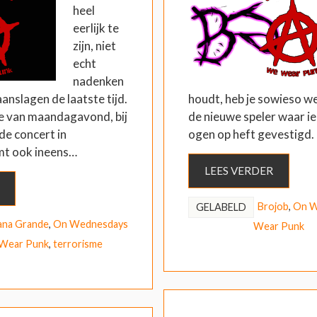
heel
eerlijk te
zijn, niet
echt
nadenken
anslagen de laatste tijd.
houdt, heb je sowieso w
e van maandagavond, bij
de nieuwe speler waar ie
de concert in
ogen op heft gevestigd
mt ook ineens…
LEES VERDER
Brojob
,
On W
GELABELD
ana Grande
,
On Wednesdays
Wear Punk
Wear Punk
,
terrorisme