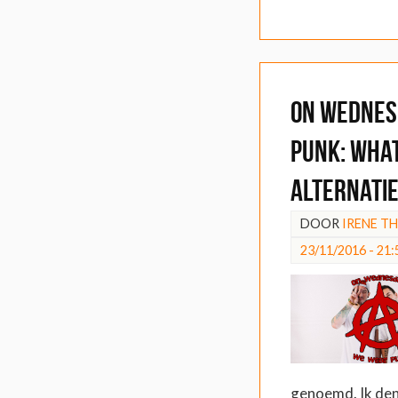
On Wednes
Punk: What
alternati
DOOR
IRENE T
23/11/2016 - 21:
genoemd. Ik den