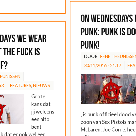
On Wednesdays
Punk: Punk is do
days We Wear
punk!
 the fuck is
DOOR
IRENE THEUNISSE
ef?
30/11/2016 - 21:17
FEA
HEUNISSEN
53
FEATURES
,
NIEUWS
Grote
kans dat
jij weleens
, is punk officieel dood 
een alto
zoon van Sex Pistols m
bent
McLaren, Joe Corre, he
k dat er ook wel een