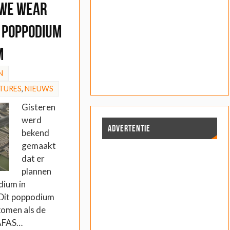
 We Wear
 poppodium
m
N
TURES
,
NIEUWS
Gisteren
werd
ADVERTENTIE
bekend
gemaakt
dat er
plannen
dium in
Dit poppodium
komen als de
 AFAS…