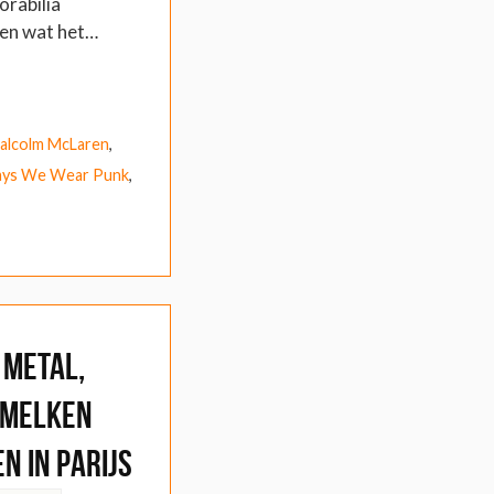
rabilia
gen wat het…
alcolm McLaren
,
ys We Wear Punk
,
 Metal,
tmelken
n in Parijs