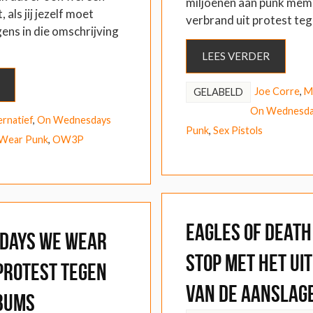
miljoenen aan punk memo
 als jij jezelf moet
verbrand uit protest te
ens in die omschrijving
LEES VERDER
Joe Corre
,
M
GELABELD
On Wednesda
ernatief
,
On Wednesdays
Punk
,
Sex Pistols
Wear Punk
,
OW3P
Eagles of Death
days We Wear
stop met het ui
Protest Tegen
van de aanslage
bums