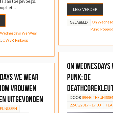
cts aan toegevoegd.
pop het…
LEES VERDER
On Wednesd
GELABELD
Punk
,
Poppod
 Wednesdays We Wear
k
,
OW3P
,
Pinkpop
On Wednesdays
days We Wear
Punk: De
rom vrouwen
deathcorekleu
en uitgevonden
DOOR
IRENE THEUNISSE
22/03/2017 - 17:30
FEA
HEUNISSEN