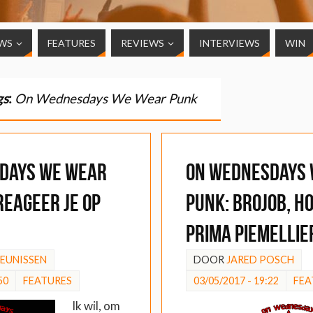
WS
FEATURES
REVIEWS
INTERVIEWS
WIN
gs
:
On Wednesdays We Wear Punk
days We Wear
On Wednesdays
reageer je op
Punk: Brojob, h
prima piemellie
HEUNISSEN
DOOR
JARED POSCH
50
FEATURES
03/05/2017 - 19:22
FEA
Ik wil, om