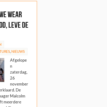
 We Wear
od, leve de
N
TURES
,
NIEUWS
Afgelope
n
zaterdag,
26
november
verklaard. De
anager Malcolm
eft meerdere