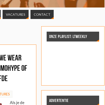
VACATURES
CONTACT
ONZE PLAYLIST: LTWEEKLY
 We Wear
omohype of
fde
TURES
ADVERTENTIE
Als je de