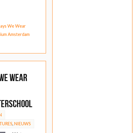
ays We Wear
ium Amsterdam
 We Wear
terschool
N
TURES
,
NIEUWS