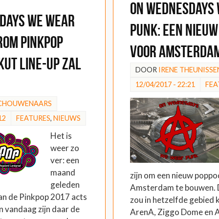
On Wednesdays
days We Wear
Punk: Een nieuw
rom Pinkpop
voor Amsterda
 kut line-up zal
DOOR
IRENE THEUNISSE
12/04/2017 - 22:21
FEA
SCHOUWENAARS
12
FEATURES
,
NIEUWS
Het is
weer zo
ver: een
maand
zijn om een nieuw poppo
geleden
Amsterdam te bouwen. 
an de Pinkpop 2017 acts
zou in hetzelfde gebied 
 vandaag zijn daar de
ArenA, Ziggo Dome en