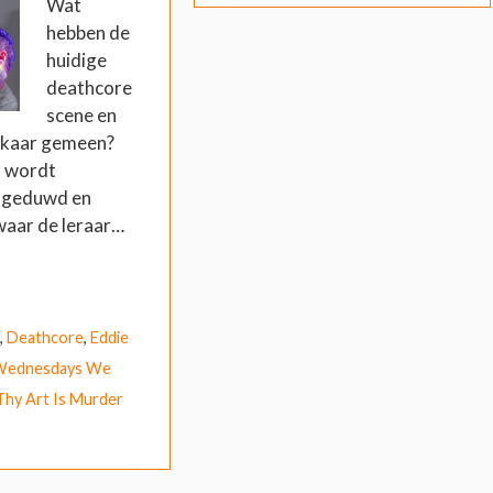
Wat
hebben de
huidige
deathcore
scene en
elkaar gemeen?
er wordt
r geduwd en
waar de leraar…
,
Deathcore
,
Eddie
Wednesdays We
Thy Art Is Murder