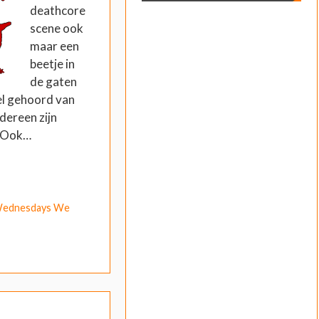
deathcore
scene ook
maar een
beetje in
de gaten
el gehoord van
dereen zijn
. Ook…
ednesdays We