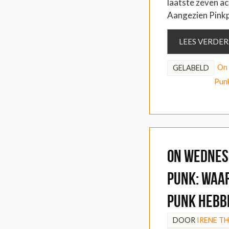
laatste zeven a
Aangezien Pink
LEES VERDER
On
GELABELD
Pun
On Wednes
Punk: Waa
punk hebb
DOOR
IRENE T