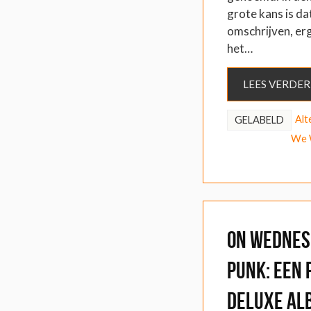
grote kans is dat,
omschrijven, erg
het…
LEES VERDER
Alt
GELABELD
We 
On Wednes
Punk: Een 
Deluxe Al