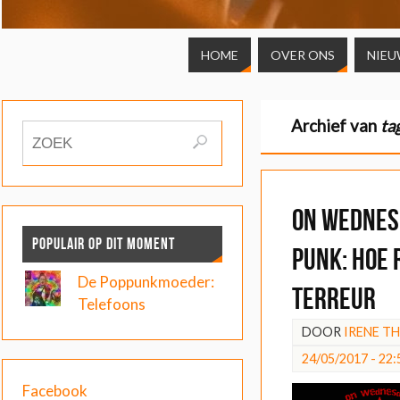
HOME
OVER ONS
NIEU
Archief van
ta
On Wednes
POPULAIR OP DIT MOMENT
Punk: Hoe 
De Poppunkmoeder:
terreur
Telefoons
DOOR
IRENE T
24/05/2017 - 22:
Facebook