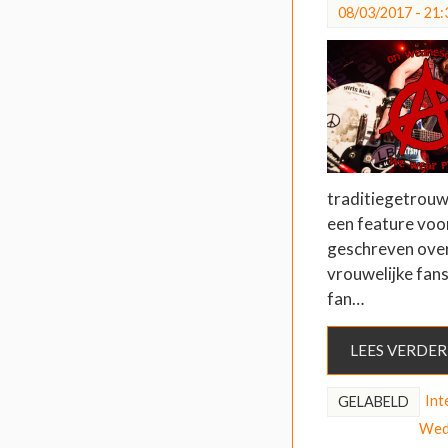
08/03/2017 - 21:
traditiegetrouw s
een feature voor
geschreven ove
vrouwelijke fans
fan…
LEES VERDER
Int
GELABELD
Wed